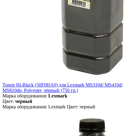
Тонер Hi-Black (50F0HA0) для Lexmark MS310d/ MS410d/
MS810dn, Polyester, чёрный (750 гр.)
Марка оборудования:
Lexmark
Цвет:
черный
Марка оборудования: Lexmark Цвет: черный