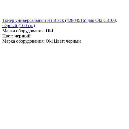
Тонер универсальный Hi-Black (42804516) для Oki С3100,
чёрный (160 гр.)
Марка оборудования:
Oki
Цвет:
черный
Марка оборудования: Oki Цвет: черный