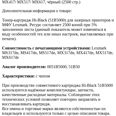
MX417/ MX517/ MX617, чёрный (2500 стр.)
Дополнительная информация о товаре:
Тонер-картридж Hi-Black (51B5000) для лазерных принтеров и
МФУ Lexmark. Ресурс составляет 2500 копий при 5%
заполнении листа (данный показатель может изменяться в
виду особенностей тех или иных настроек, выставляемых при
печати).
Совместимость с печатающими устройствами:
Lexmark
MS317dn, MS417dn, MS517dn, MX317dn, MX417dn, MX517de,
MX617de
Аналог производителя:
0051B5000, 51B50
Характеристики:
с чипом
При производстве совместимого картриджа Hi-Black 51B5000
используются надёжные комплектующие, запчасти,
качественные расходные материалы. Соблюдение этих
технических условий позволяет повторно заправлять и
восстанавливать картридж.
Все имена и торговые марки являются собственностью их
владельцев и используются только с целью описания товара.