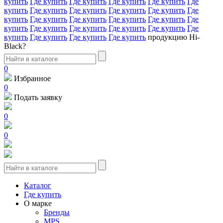
купить
Где купить
Где купить
Где купить
Где купить
Где
купить
Где купить
Где купить
Где купить
Где купить
Где
купить
Где купить
Где купить
Где купить
Где купить
Где
купить
Где купить
Где купить
Где купить
Где купить
Где
купить
Где купить
Где купить
Где купить
продукцию Hi-
Black?
0
Избранное
0
Подать заявку
0
0
Каталог
Где купить
О марке
Бренды
MPS