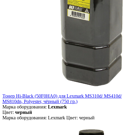
Тонер Hi-Black (50F0HA0) для Lexmark MS310d/ MS410d/
MS810dn, Polyester, чёрный (750 гр.)
Марка оборудования:
Lexmark
Цвет:
черный
Марка оборудования: Lexmark Цвет: черный