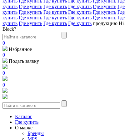
купить
Где купить
Где купить
Где купить
Где купить
Где
купить
Где купить
Где купить
Где купить
Где купить
Где
купить
Где купить
Где купить
Где купить
Где купить
Где
купить
Где купить
Где купить
Где купить
Где купить
Где
купить
Где купить
Где купить
Где купить
продукцию Hi-
Black?
0
Избранное
0
Подать заявку
0
0
Каталог
Где купить
О марке
Бренды
MPS