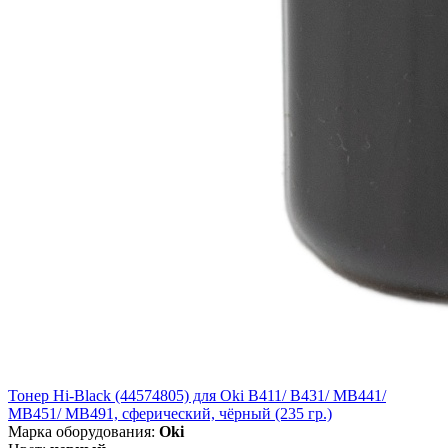
Тонер Hi-Black (44574805) для Oki B411/ B431/ MB441/
MB451/ MB491, сферический, чёрный (235 гр.)
Марка оборудования:
Oki