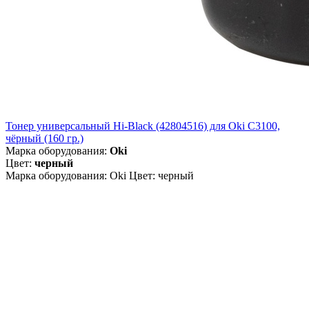
Тонер универсальный Hi-Black (42804516) для Oki С3100,
чёрный (160 гр.)
Марка оборудования:
Oki
Цвет:
черный
Марка оборудования: Oki Цвет: черный