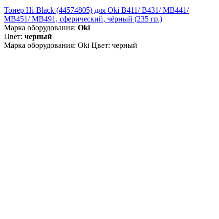
Тонер Hi-Black (44574805) для Oki B411/ B431/ MB441/
MB451/ MB491, сферический, чёрный (235 гр.)
Марка оборудования:
Oki
Цвет:
черный
Марка оборудования: Oki Цвет: черный