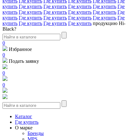
купить
Где купить
Где купить
Где купить
Где купить
Где
купить
Где купить
Где купить
Где купить
Где купить
Где
купить
Где купить
Где купить
Где купить
Где купить
Где
купить
Где купить
Где купить
Где купить
Где купить
Где
купить
Где купить
Где купить
Где купить
продукцию Hi-
Black?
0
Избранное
0
Подать заявку
0
0
Каталог
Где купить
О марке
Бренды
MPS