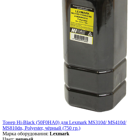
Тонер Hi-Black (50F0HA0) для Lexmark MS310d/ MS410d/
MS810dn, Polyester, чёрный (750 гр.)
Марка оборудования:
Lexmark
Цвет:
черный