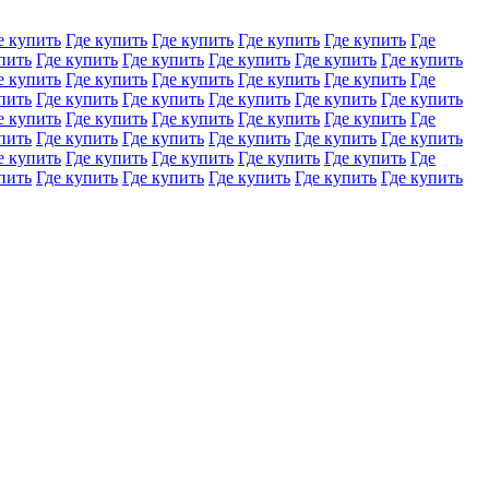
е купить
Где купить
Где купить
Где купить
Где купить
Где
пить
Где купить
Где купить
Где купить
Где купить
Где купить
е купить
Где купить
Где купить
Где купить
Где купить
Где
пить
Где купить
Где купить
Где купить
Где купить
Где купить
е купить
Где купить
Где купить
Где купить
Где купить
Где
пить
Где купить
Где купить
Где купить
Где купить
Где купить
е купить
Где купить
Где купить
Где купить
Где купить
Где
пить
Где купить
Где купить
Где купить
Где купить
Где купить