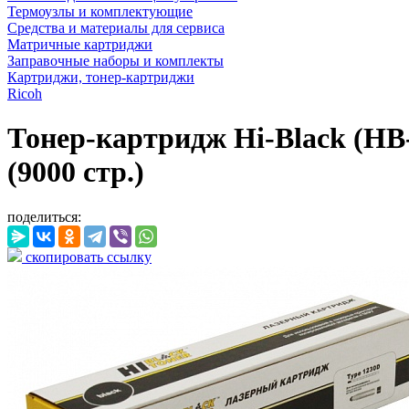
Термоузлы и комплектующие
Средства и материалы для сервиса
Матричные картриджи
Заправочные наборы и комплекты
Картриджи, тонер-картриджи
Ricoh
Тонер-картридж Hi-Black (HB-
(9000 стр.)
поделиться:
скопировать ссылку