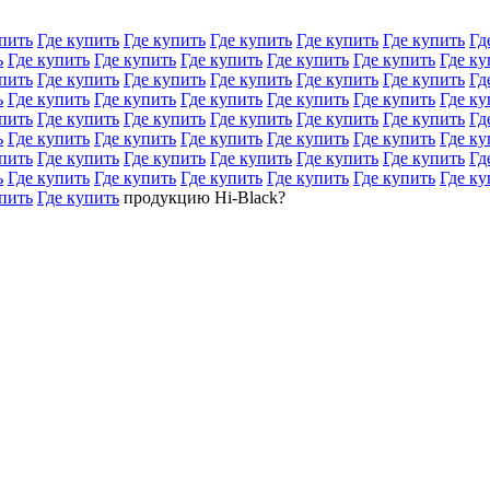
пить
Где купить
Где купить
Где купить
Где купить
Где купить
Гд
ь
Где купить
Где купить
Где купить
Где купить
Где купить
Где ку
пить
Где купить
Где купить
Где купить
Где купить
Где купить
Гд
ь
Где купить
Где купить
Где купить
Где купить
Где купить
Где ку
пить
Где купить
Где купить
Где купить
Где купить
Где купить
Гд
ь
Где купить
Где купить
Где купить
Где купить
Где купить
Где ку
пить
Где купить
Где купить
Где купить
Где купить
Где купить
Гд
ь
Где купить
Где купить
Где купить
Где купить
Где купить
Где ку
пить
Где купить
продукцию Hi-Black?