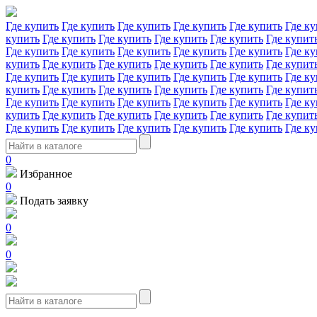
Где купить
Где купить
Где купить
Где купить
Где купить
Где ку
купить
Где купить
Где купить
Где купить
Где купить
Где купит
Где купить
Где купить
Где купить
Где купить
Где купить
Где ку
купить
Где купить
Где купить
Где купить
Где купить
Где купит
Где купить
Где купить
Где купить
Где купить
Где купить
Где ку
купить
Где купить
Где купить
Где купить
Где купить
Где купит
Где купить
Где купить
Где купить
Где купить
Где купить
Где ку
купить
Где купить
Где купить
Где купить
Где купить
Где купит
Где купить
Где купить
Где купить
Где купить
Где купить
Где ку
0
Избранное
0
Подать заявку
0
0