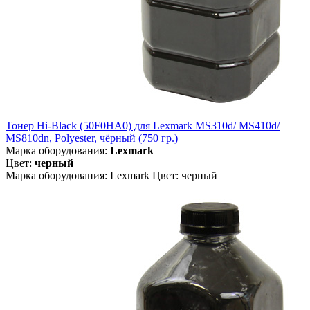
Тонер Hi-Black (50F0HA0) для Lexmark MS310d/ MS410d/
MS810dn, Polyester, чёрный (750 гр.)
Марка оборудования:
Lexmark
Цвет:
черный
Марка оборудования: Lexmark Цвет: черный