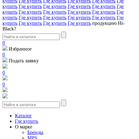
купить
Где купить
Где купить
Где купить
Где купить
Где
купить
Где купить
Где купить
Где купить
Где купить
Где
купить
Где купить
Где купить
Где купить
Где купить
Где
купить
Где купить
Где купить
Где купить
Где купить
Где
купить
Где купить
Где купить
Где купить
продукцию Hi-
Black?
0
Избранное
0
Подать заявку
0
0
Каталог
Где купить
О марке
Бренды
MPS