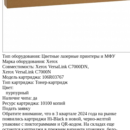
Тип оборудования:
Цветные лазерные принтеры и МФУ
Марка оборудования:
Xerox
Совместимость:
Xerox VersaLink C7000DN,
Xerox VersaLink C7000N
Модель картриджа:
106R03767
Тип картриджа:
Тонер-картридж
Цвет:
пурпурный
Наличие чипа:
да
Ресурс картриджа:
10100 копий
Подать заявку
Обратите внимание, что в 3 квартале 2024 года на рынке
появились картриджи Hi-Black в новой, черно-желтой
упаковке с пиктограммами и QR-кодом. На складах еще
остаются картриджи в прежнем варианте упаковки, бело-