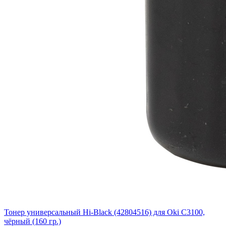
Тонер универсальный Hi-Black (42804516) для Oki С3100,
чёрный (160 гр.)