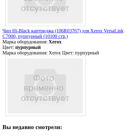
Чип Hi-Black картриджа (106R03767) для Xerox VersaLink
C7000, пурпурный (10100 стр.)
Марка оборудования:
Xerox
Цвет:
пурпурный
Марка оборудования: Xerox Цвет: пурпурный
Вы недавно смотрели: