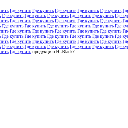
пить
Где купить
Где купить
Где купить
Где купить
Где купить
Гд
ь
Где купить
Где купить
Где купить
Где купить
Где купить
Где ку
пить
Где купить
Где купить
Где купить
Где купить
Где купить
Гд
ь
Где купить
Где купить
Где купить
Где купить
Где купить
Где ку
пить
Где купить
Где купить
Где купить
Где купить
Где купить
Гд
ь
Где купить
Где купить
Где купить
Где купить
Где купить
Где ку
пить
Где купить
Где купить
Где купить
Где купить
Где купить
Гд
ь
Где купить
Где купить
Где купить
Где купить
Где купить
Где ку
пить
Где купить
продукцию Hi-Black?