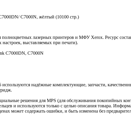
 C7000DN/ C7000N, жёлтый (10100 стр.)
я полноцветных лазерных принтеров и МФУ Xerox. Ресурс соста
х настроек, выставляемых при печати).
Link C7000DN, C7000N
6 используются надёжные комплектующие, запчасти, качественн
тридж.
циальные решения для MPS (для обслуживания покопийных конт
льцев и используются только с целью описания товара. Информа
ценах может содержать ошибки, и быть изменена без предварите