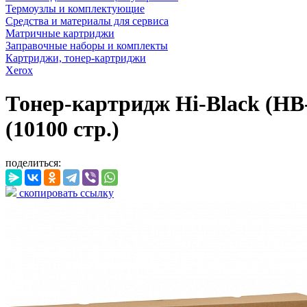
Термоузлы и комплектующие
Средства и материалы для сервиса
Матричные картриджи
Заправочные наборы и комплекты
Картриджи, тонер-картриджи
Xerox
Тонер-картридж Hi-Black (HB
(10100 стр.)
поделиться:
скопировать ссылку