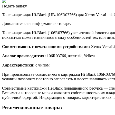
Подать заявку
Тонер-картридж Hi-Black (HB-106R03766) для Xerox VersaLink
Дополнительная информация о товаре:
Тонер-картридж Hi-Black (106R03766) увеличенной ёмкости дл
показатель может изменяться в виду особенностей тех или ины
Совместимость с печатающими устройствами:
Xerox Versa
Аналог производителя:
106R03766, желтый, Yellow
Характеристики:
с чипом
При производстве совместимого картриджа Hi-Black 106R0376
условий позволяет повторно заправлять и восстанавливать кар
Cовместимые картриджи Hi-Black повышенного ресурса — спе
Все имена и торговые марки являются собственностью их владе
публичной офертой. Информация о товарах, характеристиках, 
Рекомендованные товары: