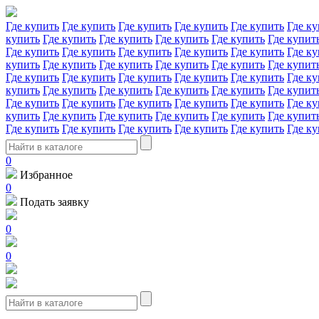
Где купить
Где купить
Где купить
Где купить
Где купить
Где ку
купить
Где купить
Где купить
Где купить
Где купить
Где купит
Где купить
Где купить
Где купить
Где купить
Где купить
Где ку
купить
Где купить
Где купить
Где купить
Где купить
Где купит
Где купить
Где купить
Где купить
Где купить
Где купить
Где ку
купить
Где купить
Где купить
Где купить
Где купить
Где купит
Где купить
Где купить
Где купить
Где купить
Где купить
Где ку
купить
Где купить
Где купить
Где купить
Где купить
Где купит
Где купить
Где купить
Где купить
Где купить
Где купить
Где ку
0
Избранное
0
Подать заявку
0
0