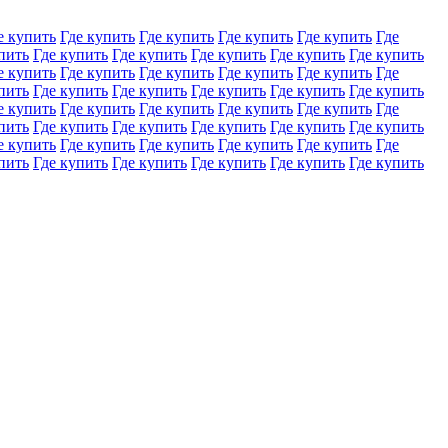
е купить
Где купить
Где купить
Где купить
Где купить
Где
пить
Где купить
Где купить
Где купить
Где купить
Где купить
е купить
Где купить
Где купить
Где купить
Где купить
Где
пить
Где купить
Где купить
Где купить
Где купить
Где купить
е купить
Где купить
Где купить
Где купить
Где купить
Где
пить
Где купить
Где купить
Где купить
Где купить
Где купить
е купить
Где купить
Где купить
Где купить
Где купить
Где
пить
Где купить
Где купить
Где купить
Где купить
Где купить