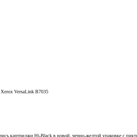
Xerox VersaLink B7035
ились картриджи Hi-Black в новой, черно-желтой упаковке с пи