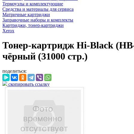
Термоузлы и комплектующие
Средства и материалы для сервиса
Матричные картриджи
Заправочные наборы и комплекты
Картриджи, тонер-картриджи
Xerox
Тонер-картридж Hi-Black (HB-
чёрный (31000 стр.)
поделиться:
скопировать ссылку