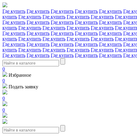
Где купить
Где купить
Где купить
Где купить
Где купить
Где ку
купить
Где купить
Где купить
Где купить
Где купить
Где купит
Где купить
Где купить
Где купить
Где купить
Где купить
Где ку
купить
Где купить
Где купить
Где купить
Где купить
Где купит
Где купить
Где купить
Где купить
Где купить
Где купить
Где ку
купить
Где купить
Где купить
Где купить
Где купить
Где купит
Где купить
Где купить
Где купить
Где купить
Где купить
Где ку
купить
Где купить
Где купить
Где купить
Где купить
Где купит
Где купить
Где купить
Где купить
Где купить
Где купить
Где ку
0
Избранное
0
Подать заявку
0
0