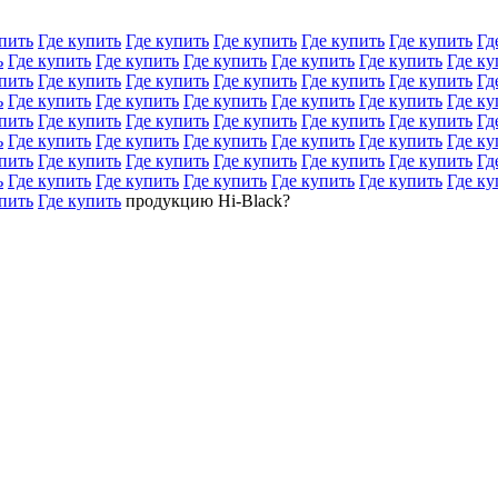
пить
Где купить
Где купить
Где купить
Где купить
Где купить
Гд
ь
Где купить
Где купить
Где купить
Где купить
Где купить
Где ку
пить
Где купить
Где купить
Где купить
Где купить
Где купить
Гд
ь
Где купить
Где купить
Где купить
Где купить
Где купить
Где ку
пить
Где купить
Где купить
Где купить
Где купить
Где купить
Гд
ь
Где купить
Где купить
Где купить
Где купить
Где купить
Где ку
пить
Где купить
Где купить
Где купить
Где купить
Где купить
Гд
ь
Где купить
Где купить
Где купить
Где купить
Где купить
Где ку
пить
Где купить
продукцию Hi-Black?