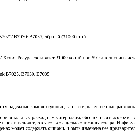
7025/ B7030/ B7035, чёрный (31000 стр.)
 Xerox. Ресурс составляет 31000 копий при 5% заполнении лист
ink B7025, B7030, B7035
ются надёжные комплектующие, запчасти, качественные расходн
 оригинальным расходным материалам, обеспечивая высокое каче
льцев и используются только с целью описания товара. Информа
ценах может содержать ошибки, и быть изменена без предварите