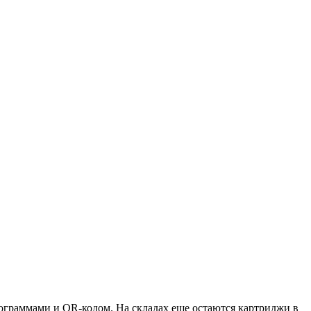
ктограммами и QR-кодом. На складах еще остаются картриджи в