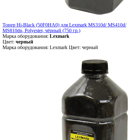
Тонер Hi-Black (50F0HA0) для Lexmark MS310d/ MS410d/
MS810dn, Polyester, чёрный (750 гр.)
Марка оборудования:
Lexmark
Цвет:
черный
Марка оборудования: Lexmark Цвет: черный