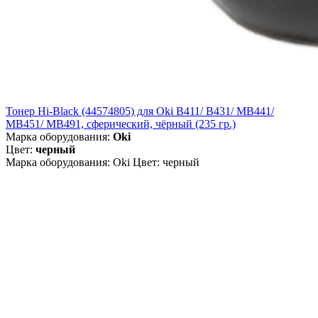
Тонер Hi-Black (44574805) для Oki B411/ B431/ MB441/
MB451/ MB491, сферический, чёрный (235 гр.)
Марка оборудования:
Oki
Цвет:
черный
Марка оборудования: Oki Цвет: черный