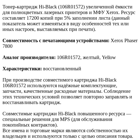
Тонер-картридж Hi-Black (106R01572) увеличенной ёмкости
для полноцветных лазерных принтеров и МФУ Xerox. Ресурс
составляет 17200 копий при 5% заполнении листа (данный
показатель может изменяться в виду особенностей тех или
иных настроек, выставляемых при печати).
Совместимость с печатающими устройствами:
Xerox Phaser
7800
Аналог производителя:
106R01572, желтый, Yellow
Характеристики:
восстановленный
При производстве совместимого картриджа Hi-Black
106R01572 используются надёжные комплектующие,
запчасти, качественные расходные материалы. Соблюдение
этих технических условий позволяет повторно заправлять и
восстанавливать картридж.
Cовместимые картриджи Hi-Black повышенного ресурса —
специальные решения для MPS (для обслуживания
покопийных контрактов).
Все имена и торговые марки являются собственностью их
владельцев и используются только с целью описания товара.