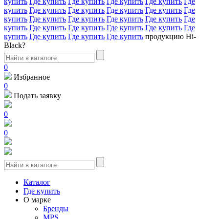
купить
Где купить
Где купить
Где купить
Где купить
Где
купить
Где купить
Где купить
Где купить
Где купить
Где
купить
Где купить
Где купить
Где купить
Где купить
Где
купить
Где купить
Где купить
Где купить
Где купить
Где
купить
Где купить
Где купить
Где купить
продукцию Hi-
Black?
0
Избранное
0
Подать заявку
0
0
Каталог
Где купить
О марке
Бренды
MPS