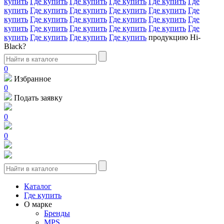
купить
Где купить
Где купить
Где купить
Где купить
Где
купить
Где купить
Где купить
Где купить
Где купить
Где
купить
Где купить
Где купить
Где купить
Где купить
Где
купить
Где купить
Где купить
Где купить
Где купить
Где
купить
Где купить
Где купить
Где купить
продукцию Hi-
Black?
0
Избранное
0
Подать заявку
0
0
Каталог
Где купить
О марке
Бренды
MPS