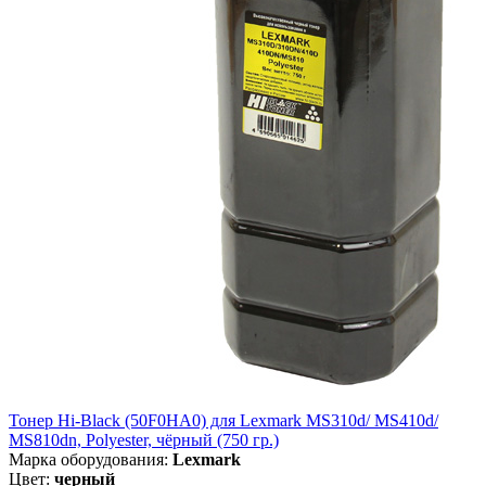
Тонер Hi-Black (50F0HA0) для Lexmark MS310d/ MS410d/
MS810dn, Polyester, чёрный (750 гр.)
Марка оборудования:
Lexmark
Цвет:
черный