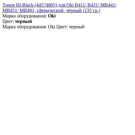
Тонер Hi-Black (44574805) для Oki B411/ B431/ MB441/
MB451/ MB491, сферический, чёрный (235 гр.)
Марка оборудования:
Oki
Цвет:
черный
Марка оборудования: Oki Цвет: черный