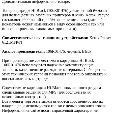
Дополнительная информация о товаре:
Тонер-картридж Hi-Black (106R01476) увеличенной ёмкости
для полноцветных лазерных принтеров и МФУ Xerox. Ресурс
составляет 2600 копий при 5% заполнении листа (данный
показатель может изменяться в виду особенностей тех или
иных настроек, выставляемых при печати).
Совместимость с печатающими устройствами:
Xerox Phaser
6121MFP/N
Аналог производителя:
106R01476, черный, Black
При производстве совместимого картриджа Hi-Black
106R01476 используются надёжные комплектующие,
запчасти, качественные расходные материалы. Соблюдение
этих технических условий позволяет повторно заправлять и
восстанавливать картридж.
Cовместимые картриджи Hi-Black повышенного ресурса —
специальные решения для MPS (для обслуживания
покопийных контрактов).
Все имена и торговые марки являются собственностью их
владельцев и используются только с целью описания товара.
Информация на сайте носит справочный характер и не