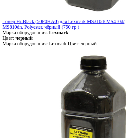
Тонер Hi-Black (50F0HA0) для Lexmark MS310d/ MS410d/
MS810dn, Polyester, чёрный (750 гр.)
Марка оборудования:
Lexmark
Цвет:
черный
Марка оборудования: Lexmark Цвет: черный