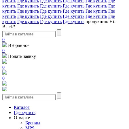
купить
Где купить
Где купить
Где купить
Где купить
Где
купить
Где купить
Где купить
Где купить
Где купить
Где
купить
Где купить
Где купить
Где купить
Где купить
Где
купить
Где купить
Где купить
Где купить
Где купить
Где
купить
Где купить
Где купить
Где купить
продукцию Hi-
Black?
0
Избранное
0
Подать заявку
0
0
Каталог
Где купить
О марке
Бренды
MPS