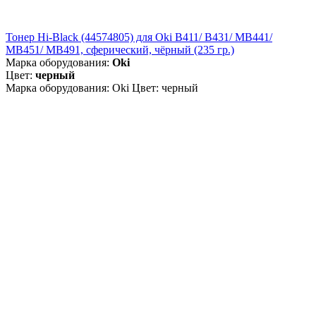
Тонер Hi-Black (44574805) для Oki B411/ B431/ MB441/
MB451/ MB491, сферический, чёрный (235 гр.)
Марка оборудования:
Oki
Цвет:
черный
Марка оборудования: Oki Цвет: черный