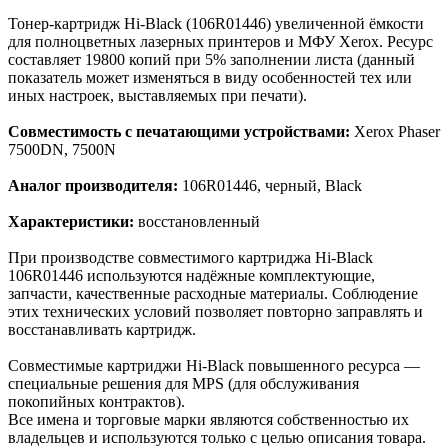
Тонер-картридж Hi-Black (106R01446) увеличенной ёмкости
для полноцветных лазерных принтеров и МФУ Xerox. Ресурс
составляет 19800 копий при 5% заполнении листа (данный
показатель может изменяться в виду особенностей тех или
иных настроек, выставляемых при печати).
Совместимость с печатающими устройствами:
Xerox Phaser
7500DN, 7500N
Аналог производителя:
106R01446, черный, Black
Характеристики:
восстановленный
При производстве совместимого картриджа Hi-Black
106R01446 используются надёжные комплектующие,
запчасти, качественные расходные материалы. Соблюдение
этих технических условий позволяет повторно заправлять и
восстанавливать картридж.
Cовместимые картриджи Hi-Black повышенного ресурса —
специальные решения для MPS (для обслуживания
покопийных контрактов).
Все имена и торговые марки являются собственностью их
владельцев и используются только с целью описания товара.