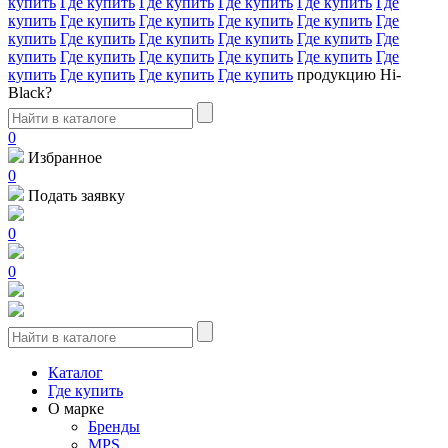
купить
Где купить
Где купить
Где купить
Где купить
Где
купить
Где купить
Где купить
Где купить
Где купить
Где
купить
Где купить
Где купить
Где купить
Где купить
Где
купить
Где купить
Где купить
Где купить
Где купить
Где
купить
Где купить
Где купить
Где купить
продукцию Hi-
Black?
0
Избранное
0
Подать заявку
0
0
Каталог
Где купить
О марке
Бренды
MPS