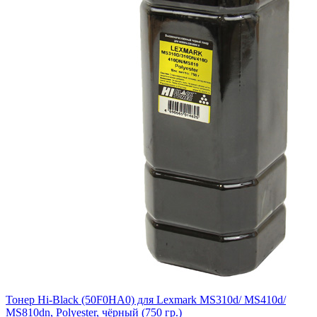
Тонер Hi-Black (50F0HA0) для Lexmark MS310d/ MS410d/
MS810dn, Polyester, чёрный (750 гр.)