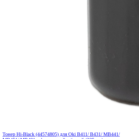
Тонер Hi-Black (44574805) для Oki B411/ B431/ MB441/