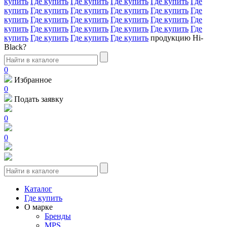
купить
Где купить
Где купить
Где купить
Где купить
Где
купить
Где купить
Где купить
Где купить
Где купить
Где
купить
Где купить
Где купить
Где купить
Где купить
Где
купить
Где купить
Где купить
Где купить
Где купить
Где
купить
Где купить
Где купить
Где купить
продукцию Hi-
Black?
0
Избранное
0
Подать заявку
0
0
Каталог
Где купить
О марке
Бренды
MPS