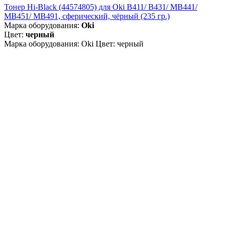
Тонер Hi-Black (44574805) для Oki B411/ B431/ MB441/
MB451/ MB491, сферический, чёрный (235 гр.)
Марка оборудования:
Oki
Цвет:
черный
Марка оборудования: Oki Цвет: черный