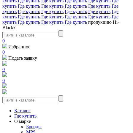
купить
Где купить
Где купить
Где купить
Где купить
Где
купить
Где купить
Где купить
Где купить
Где купить
Где
купить
Где купить
Где купить
Где купить
Где купить
Где
купить
Где купить
Где купить
Где купить
Где купить
Где
купить
Где купить
Где купить
Где купить
продукцию Hi-
Black?
0
Избранное
0
Подать заявку
0
0
Каталог
Где купить
О марке
Бренды
MPS