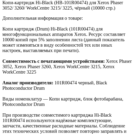
Копи-картридж Hi-Black (HB-101R00474) для Xerox Phaser
3052/ 3260/ WorkCentre 3215/ 3225, чёрный (10000 стр.)
Дополнительная информация о товаре:
Копи картридж (Drum) Hi-Black (101R00474) для
многофункциональных аппаратов Xerox. Ресурс составляет
10000 копий при 5% заполнении листа (данный показатель
может изменяться в виду особенностей тех или иных
настроек, выставляемых при печати).
Совместимость с печатающими устройствами:
Xerox Phaser
3052, Xerox Phaser 3260, Xerox WorkCentre 3215, Xerox
WorkCentre 3225
Аналог производителя:
101R00474 черный, Black
Photoconductor Drum
Виды номенклатур — Копи картридж, блок фотобарабана,
Photoconductor Drum
При производстве совместимого картриджа Hi-Black
101R00474 используются надёжные комплектующие,
запчасти, качественные расходные материалы. Соблюдение
этих технических условий позволяет повторно заправлять и