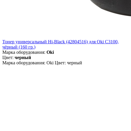
Тонер универсальный Hi-Black (42804516) для Oki С3100,
чёрный (160 гр.)
Марка оборудования:
Oki
Цвет:
черный
Марка оборудования: Oki Цвет: черный