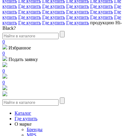
купить
Где купить
Где купить
Где купить
Где купить
Где
купить
Где купить
Где купить
Где купить
Где купить
Где
купить
Где купить
Где купить
Где купить
Где купить
Где
купить
Где купить
Где купить
Где купить
Где купить
Где
купить
Где купить
Где купить
Где купить
продукцию Hi-
Black?
0
Избранное
0
Подать заявку
0
0
Каталог
Где купить
О марке
Бренды
MPS