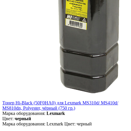
Тонер Hi-Black (50F0HA0) для Lexmark MS310d/ MS410d/
MS810dn, Polyester, чёрный (750 гр.)
Марка оборудования:
Lexmark
Цвет:
черный
Марка оборудования: Lexmark Цвет: черный