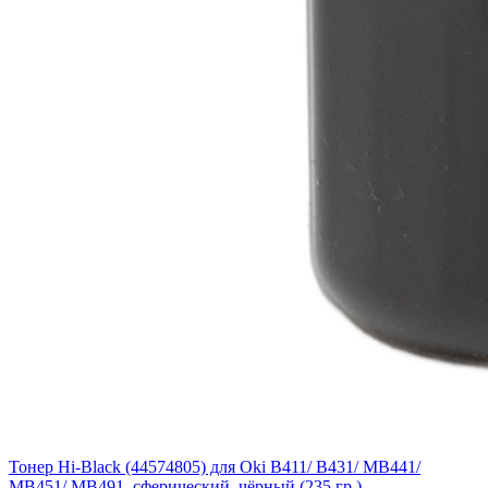
Тонер Hi-Black (44574805) для Oki B411/ B431/ MB441/
MB451/ MB491, сферический, чёрный (235 гр.)