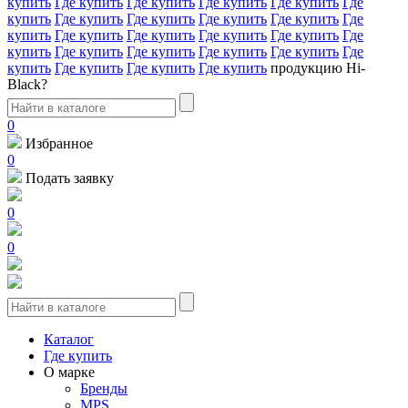
купить
Где купить
Где купить
Где купить
Где купить
Где
купить
Где купить
Где купить
Где купить
Где купить
Где
купить
Где купить
Где купить
Где купить
Где купить
Где
купить
Где купить
Где купить
Где купить
Где купить
Где
купить
Где купить
Где купить
Где купить
продукцию Hi-
Black?
0
Избранное
0
Подать заявку
0
0
Каталог
Где купить
О марке
Бренды
MPS