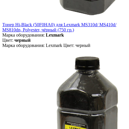
Тонер Hi-Black (50F0HA0) для Lexmark MS310d/ MS410d/
MS810dn, Polyester, чёрный (750 гр.)
Марка оборудования:
Lexmark
Цвет:
черный
Марка оборудования: Lexmark Цвет: черный