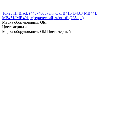
Тонер Hi-Black (44574805) для Oki B411/ B431/ MB441/
MB451/ MB491, сферический, чёрный (235 гр.)
Марка оборудования:
Oki
Цвет:
черный
Марка оборудования: Oki Цвет: черный