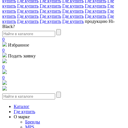
купить
Где купить
Где купить
Где купить
Где купить
Где
купить
Где купить
Где купить
Где купить
Где купить
Где
купить
Где купить
Где купить
Где купить
Где купить
Где
купить
Где купить
Где купить
Где купить
Где купить
Где
купить
Где купить
Где купить
Где купить
продукцию Hi-
Black?
0
Избранное
0
Подать заявку
0
0
Каталог
Где купить
О марке
Бренды
MPS