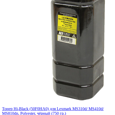
Тонер Hi-Black (50F0HA0) для Lexmark MS310d/ MS410d/
MS810dn, Polyester, чёрный (750 гр.)