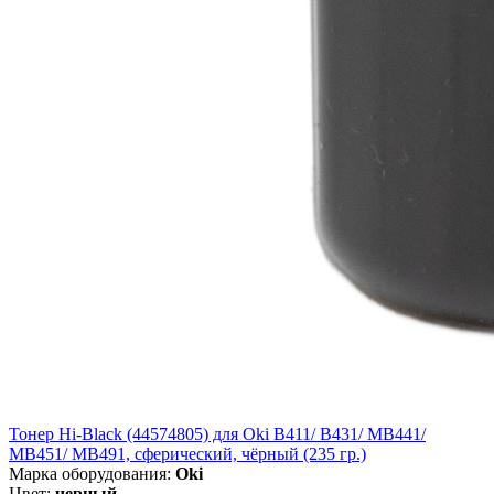
Тонер Hi-Black (44574805) для Oki B411/ B431/ MB441/
MB451/ MB491, сферический, чёрный (235 гр.)
Марка оборудования:
Oki
Цвет:
черный