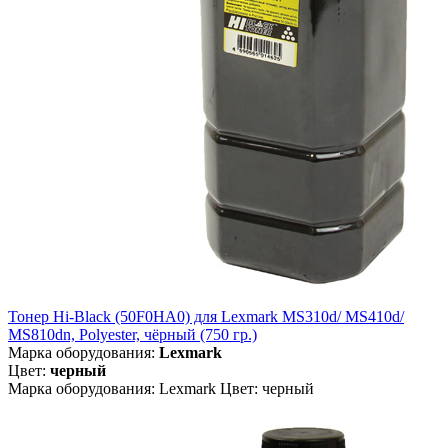
Тонер Hi-Black (50F0HA0) для Lexmark MS310d/ MS410d/
MS810dn, Polyester, чёрный (750 гр.)
Марка оборудования:
Lexmark
Цвет:
черный
Марка оборудования: Lexmark Цвет: черный