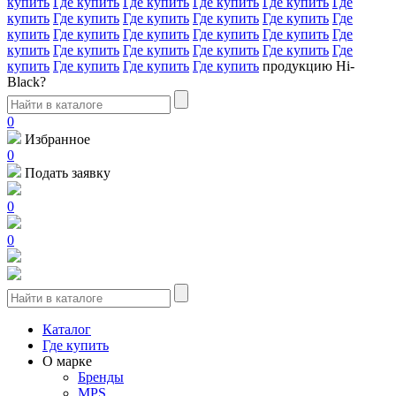
купить
Где купить
Где купить
Где купить
Где купить
Где
купить
Где купить
Где купить
Где купить
Где купить
Где
купить
Где купить
Где купить
Где купить
Где купить
Где
купить
Где купить
Где купить
Где купить
Где купить
Где
купить
Где купить
Где купить
Где купить
продукцию Hi-
Black?
0
Избранное
0
Подать заявку
0
0
Каталог
Где купить
О марке
Бренды
MPS