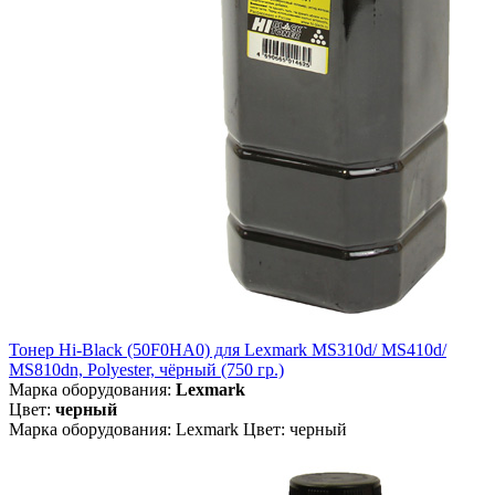
Тонер Hi-Black (50F0HA0) для Lexmark MS310d/ MS410d/
MS810dn, Polyester, чёрный (750 гр.)
Марка оборудования:
Lexmark
Цвет:
черный
Марка оборудования: Lexmark Цвет: черный