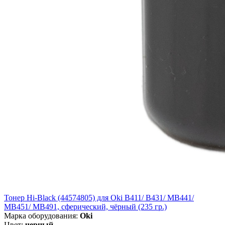
Тонер Hi-Black (44574805) для Oki B411/ B431/ MB441/
MB451/ MB491, сферический, чёрный (235 гр.)
Марка оборудования:
Oki
Цвет:
черный