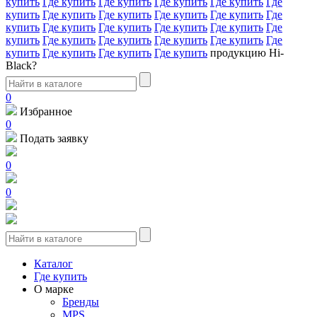
купить
Где купить
Где купить
Где купить
Где купить
Где
купить
Где купить
Где купить
Где купить
Где купить
Где
купить
Где купить
Где купить
Где купить
Где купить
Где
купить
Где купить
Где купить
Где купить
Где купить
Где
купить
Где купить
Где купить
Где купить
продукцию Hi-
Black?
0
Избранное
0
Подать заявку
0
0
Каталог
Где купить
О марке
Бренды
MPS