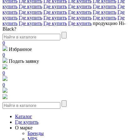
купить
Где купить
Где купить
Где купить
Где купить
Где
купить
Где купить
Где купить
Где купить
Где купить
Где
купить
Где купить
Где купить
Где купить
Где купить
Где
купить
Где купить
Где купить
Где купить
Где купить
Где
купить
Где купить
Где купить
Где купить
продукцию Hi-
Black?
0
Избранное
0
Подать заявку
0
0
Каталог
Где купить
О марке
Бренды
MPS