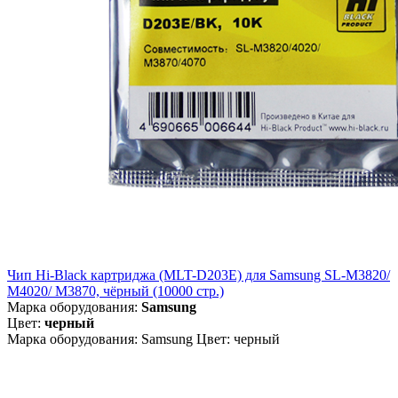
Чип Hi-Black картриджа (MLT-D203E) для Samsung SL-M3820/
M4020/ M3870, чёрный (10000 стр.)
Марка оборудования:
Samsung
Цвет:
черный
Марка оборудования: Samsung Цвет: черный