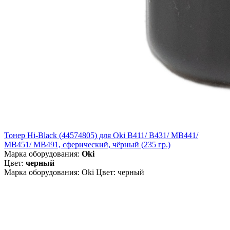
Тонер Hi-Black (44574805) для Oki B411/ B431/ MB441/
MB451/ MB491, сферический, чёрный (235 гр.)
Марка оборудования:
Oki
Цвет:
черный
Марка оборудования: Oki Цвет: черный