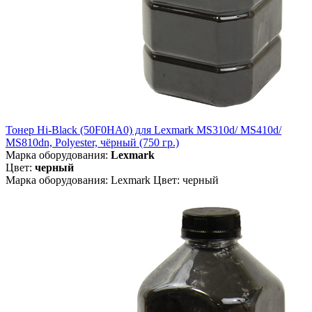
Тонер Hi-Black (50F0HA0) для Lexmark MS310d/ MS410d/
MS810dn, Polyester, чёрный (750 гр.)
Марка оборудования:
Lexmark
Цвет:
черный
Марка оборудования: Lexmark Цвет: черный