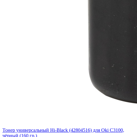
Тонер универсальный Hi-Black (42804516) для Oki С3100,
чёрный (160 гр.)