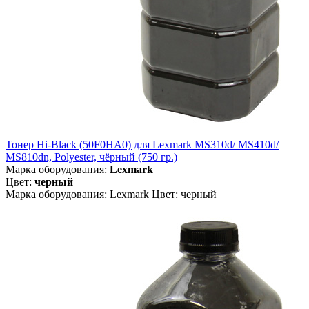
Тонер Hi-Black (50F0HA0) для Lexmark MS310d/ MS410d/
MS810dn, Polyester, чёрный (750 гр.)
Марка оборудования:
Lexmark
Цвет:
черный
Марка оборудования: Lexmark Цвет: черный