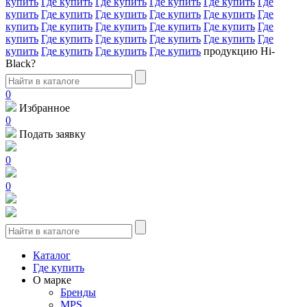
купить
Где купить
Где купить
Где купить
Где купить
Где
купить
Где купить
Где купить
Где купить
Где купить
Где
купить
Где купить
Где купить
Где купить
Где купить
Где
купить
Где купить
Где купить
Где купить
Где купить
Где
купить
Где купить
Где купить
Где купить
продукцию Hi-
Black?
0
Избранное
0
Подать заявку
0
0
Каталог
Где купить
О марке
Бренды
MPS