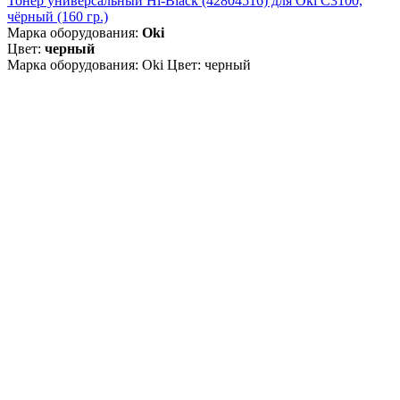
Тонер универсальный Hi-Black (42804516) для Oki С3100,
чёрный (160 гр.)
Марка оборудования:
Oki
Цвет:
черный
Марка оборудования: Oki Цвет: черный