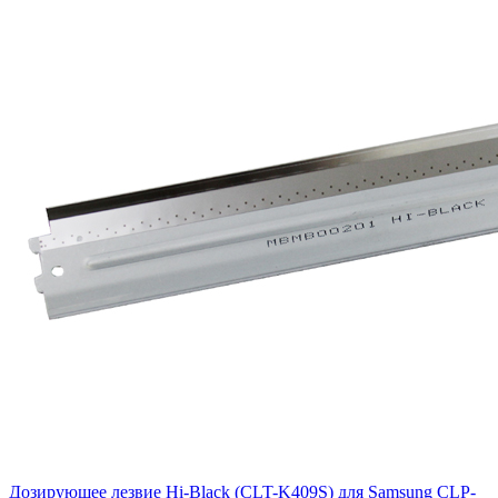
Дозирующее лезвие Hi-Black (CLT-K409S) для Samsung CLP-