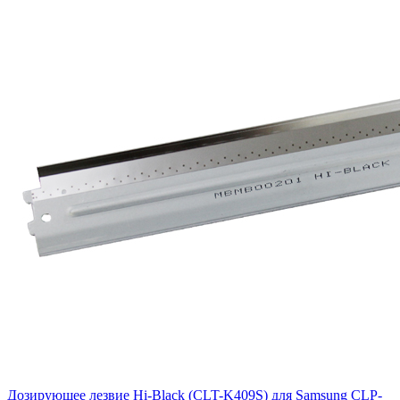
Дозирующее лезвие Hi-Black (CLT-K409S) для Samsung CLP-