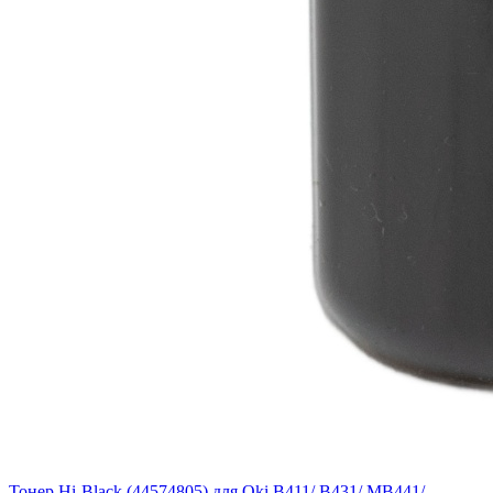
Тонер Hi-Black (44574805) для Oki B411/ B431/ MB441/