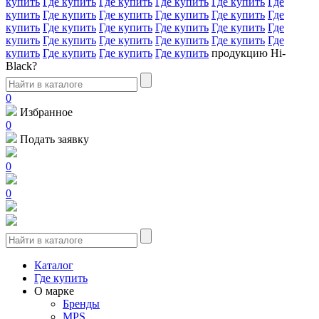
купить
Где купить
Где купить
Где купить
Где купить
Где
купить
Где купить
Где купить
Где купить
Где купить
Где
купить
Где купить
Где купить
Где купить
Где купить
Где
купить
Где купить
Где купить
Где купить
Где купить
Где
купить
Где купить
Где купить
Где купить
продукцию Hi-
Black?
0
Избранное
0
Подать заявку
0
0
Каталог
Где купить
О марке
Бренды
MPS