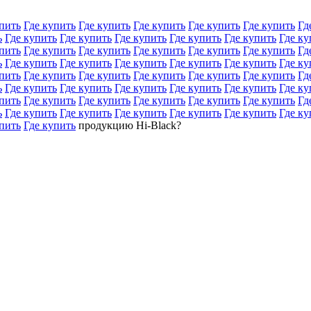
пить
Где купить
Где купить
Где купить
Где купить
Где купить
Гд
ь
Где купить
Где купить
Где купить
Где купить
Где купить
Где ку
пить
Где купить
Где купить
Где купить
Где купить
Где купить
Гд
ь
Где купить
Где купить
Где купить
Где купить
Где купить
Где ку
пить
Где купить
Где купить
Где купить
Где купить
Где купить
Гд
ь
Где купить
Где купить
Где купить
Где купить
Где купить
Где ку
пить
Где купить
Где купить
Где купить
Где купить
Где купить
Гд
ь
Где купить
Где купить
Где купить
Где купить
Где купить
Где ку
пить
Где купить
продукцию Hi-Black?