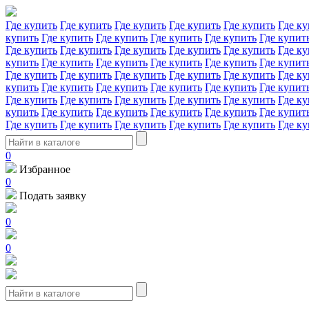
Где купить
Где купить
Где купить
Где купить
Где купить
Где ку
купить
Где купить
Где купить
Где купить
Где купить
Где купит
Где купить
Где купить
Где купить
Где купить
Где купить
Где ку
купить
Где купить
Где купить
Где купить
Где купить
Где купит
Где купить
Где купить
Где купить
Где купить
Где купить
Где ку
купить
Где купить
Где купить
Где купить
Где купить
Где купит
Где купить
Где купить
Где купить
Где купить
Где купить
Где ку
купить
Где купить
Где купить
Где купить
Где купить
Где купит
Где купить
Где купить
Где купить
Где купить
Где купить
Где ку
0
Избранное
0
Подать заявку
0
0