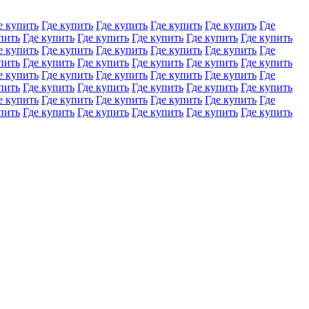
е купить
Где купить
Где купить
Где купить
Где купить
Где
пить
Где купить
Где купить
Где купить
Где купить
Где купить
е купить
Где купить
Где купить
Где купить
Где купить
Где
пить
Где купить
Где купить
Где купить
Где купить
Где купить
е купить
Где купить
Где купить
Где купить
Где купить
Где
пить
Где купить
Где купить
Где купить
Где купить
Где купить
е купить
Где купить
Где купить
Где купить
Где купить
Где
пить
Где купить
Где купить
Где купить
Где купить
Где купить