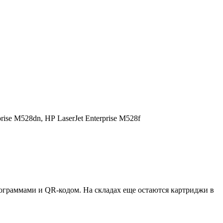
prise M528dn,
HP LaserJet Enterprise M528f
ктограммами и QR-кодом. На складах еще остаются картриджи в