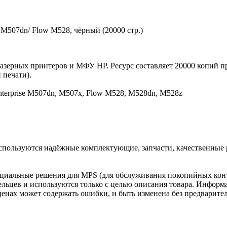
 M507dn/ Flow M528, чёрный (20000 стр.)
азерных принтеров и МФУ HP. Ресурс составляет 20000 копий п
 печати).
Enterprise M507dn, M507x, Flow M528, M528dn, M528z
спользуются надёжные комплектующие, запчасти, качественные
циальные решения для MPS (для обслуживания покопийных конт
льцев и используются только с целью описания товара. Информа
ценах может содержать ошибки, и быть изменена без предварите