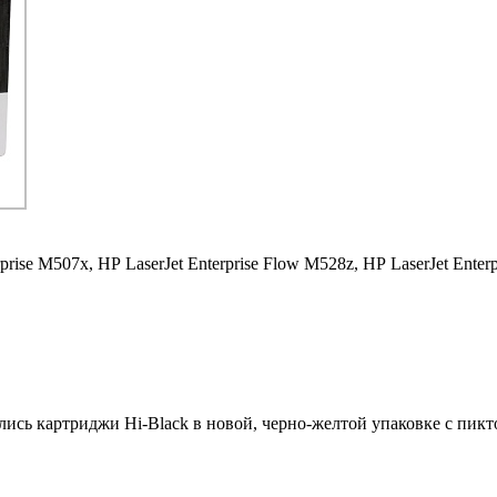
rprise M507x,
HP LaserJet Enterprise Flow M528z,
HP LaserJet Enter
ились картриджи Hi-Black в новой, черно-желтой упаковке с пи