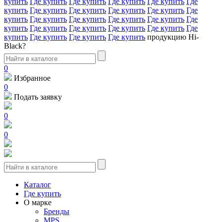
купить
Где купить
Где купить
Где купить
Где купить
Где
купить
Где купить
Где купить
Где купить
Где купить
Где
купить
Где купить
Где купить
Где купить
Где купить
Где
купить
Где купить
Где купить
Где купить
Где купить
Где
купить
Где купить
Где купить
Где купить
продукцию Hi-
Black?
0
Избранное
0
Подать заявку
0
0
Каталог
Где купить
О марке
Бренды
MPS