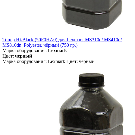
Тонер Hi-Black (50F0HA0) для Lexmark MS310d/ MS410d/
MS810dn, Polyester, чёрный (750 гр.)
Марка оборудования:
Lexmark
Цвет:
черный
Марка оборудования: Lexmark Цвет: черный