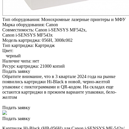
Тип оборудования:
Монохромные лазерные принтеры и МФУ
Марка оборудования:
Canon
Совместимость:
Canon i-SENSYS MF542x,
Canon i-SENSYS MF543x
Модель картриджа:
056H, 3008c002
Тип картриджа:
Картридж
Цвет:
черный
Наличие чипа:
нет
Ресурс картриджа:
21000 копий
Подать заявку
Обратите внимание, что в 3 квартале 2024 года на рынке
появились картриджи Hi-Black в новой, черно-желтой
упаковке с пиктограммами и QR-кодом. На складах еще
остаются картриджи в прежнем варианте упаковки, бело-
желтом
Подать заявку
Подать заявку
Картридж Hi-Black (HB-056H) для Canon i-SENSYS MF-542x/