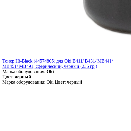
Тонер Hi-Black (44574805) для Oki B411/ B431/ MB441/
MB451/ MB491, сферический, чёрный (235 гр.)
Марка оборудования:
Oki
Цвет:
черный
Марка оборудования: Oki Цвет: черный