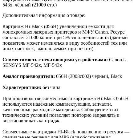
543x, чёрный (21000 стр.)
Дополнительная информация о товаре:
Картридж Hi-Black (056H) увеличенной ёмкости для
монохромных лазерных принтеров и МФУ Canon. Ресурс
составляет 21000 копий при 5% заполнении листа (данный
показатель может изменяться в виду особенностей тех или
иных настроек, выставляемых при печати).
Совместимость с печатающими устройствами:
Canon i-
SENSYS MF-542x, MF-543x
Аналог производителя:
056H (3008c002) черный, Black
Характеристики:
без чипа
При производстве совместимого картриджа Hi-Black 056-H
используются надёжные комплектующие, запчасти,
качественные расходные материалы. Соблюдение этих
технических условий позволяет повторно заправлять и
восстанавливать картридж.
Cовместимые картриджи Hi-Black повышенного ресурса —
специальные решения для MPS (для обслуживания