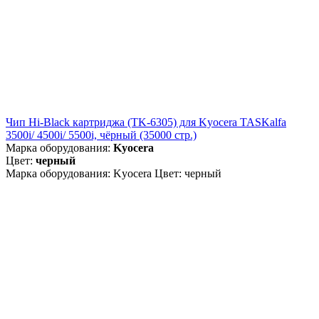
Чип Hi-Black картриджа (TK-6305) для Kyocera TASKalfa
3500i/ 4500i/ 5500i, чёрный (35000 стр.)
Марка оборудования:
Kyocera
Цвет:
черный
Марка оборудования: Kyocera Цвет: черный