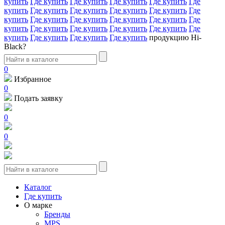
купить
Где купить
Где купить
Где купить
Где купить
Где
купить
Где купить
Где купить
Где купить
Где купить
Где
купить
Где купить
Где купить
Где купить
Где купить
Где
купить
Где купить
Где купить
Где купить
Где купить
Где
купить
Где купить
Где купить
Где купить
продукцию Hi-
Black?
0
Избранное
0
Подать заявку
0
0
Каталог
Где купить
О марке
Бренды
MPS