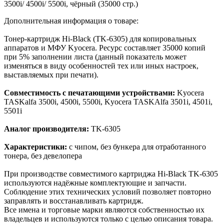
3500i/ 4500i/ 5500i, чёрный (35000 стр.)
Дополнительная информация о товаре:
Тонер-картридж Hi-Black (TK-6305) для копировальных
аппаратов и МФУ Kyocera. Ресурс составляет 35000 копий
при 5% заполнении листа (данный показатель может
изменяться в виду особенностей тех или иных настроек,
выставляемых при печати).
Совместимость с печатающими устройствами:
Kyocera
TASKalfa 3500i, 4500i, 5500i, Kyocera TASKAlfa 3501i, 4501i,
5501i
Аналог производителя:
TK-6305
Характеристики:
с чипом, без бункера для отработанного
тонера, без девелопера
При производстве совместимого картриджа Hi-Black TK-6305
используются надёжные комплектующие и запчасти.
Соблюдение этих технических условий позволяет повторно
заправлять и восстанавливать картридж.
Все имена и торговые марки являются собственностью их
владельцев и используются только с целью описания товара.