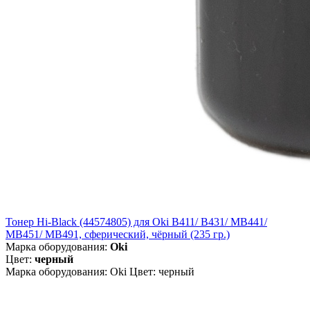
Тонер Hi-Black (44574805) для Oki B411/ B431/ MB441/
MB451/ MB491, сферический, чёрный (235 гр.)
Марка оборудования:
Oki
Цвет:
черный
Марка оборудования: Oki Цвет: черный