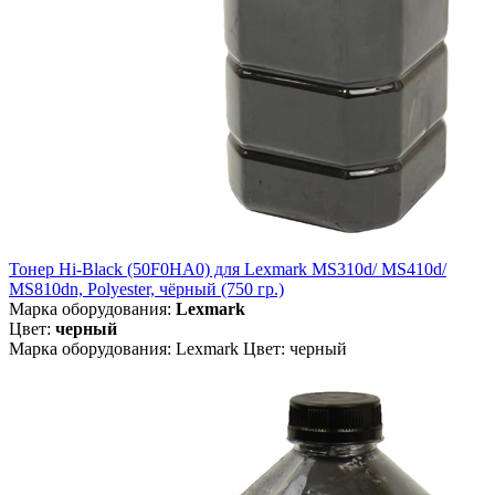
Тонер Hi-Black (50F0HA0) для Lexmark MS310d/ MS410d/
MS810dn, Polyester, чёрный (750 гр.)
Марка оборудования:
Lexmark
Цвет:
черный
Марка оборудования: Lexmark Цвет: черный