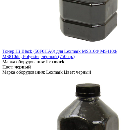
Тонер Hi-Black (50F0HA0) для Lexmark MS310d/ MS410d/
MS810dn, Polyester, чёрный (750 гр.)
Марка оборудования:
Lexmark
Цвет:
черный
Марка оборудования: Lexmark Цвет: черный