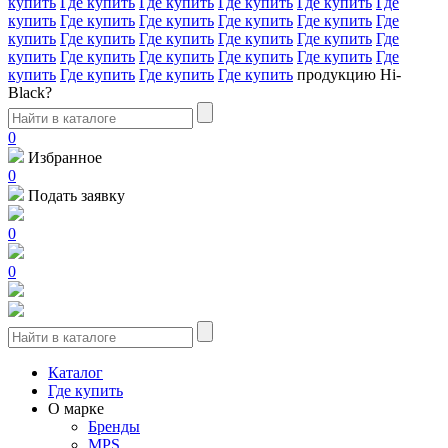
купить
Где купить
Где купить
Где купить
Где купить
Где
купить
Где купить
Где купить
Где купить
Где купить
Где
купить
Где купить
Где купить
Где купить
Где купить
Где
купить
Где купить
Где купить
Где купить
Где купить
Где
купить
Где купить
Где купить
Где купить
продукцию Hi-
Black?
0
Избранное
0
Подать заявку
0
0
Каталог
Где купить
О марке
Бренды
MPS