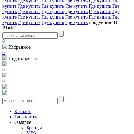
купить
Где купить
Где купить
Где купить
Где купить
Где
купить
Где купить
Где купить
Где купить
Где купить
Где
купить
Где купить
Где купить
Где купить
Где купить
Где
купить
Где купить
Где купить
Где купить
Где купить
Где
купить
Где купить
Где купить
Где купить
продукцию Hi-
Black?
0
Избранное
0
Подать заявку
0
0
Каталог
Где купить
О марке
Бренды
MPS