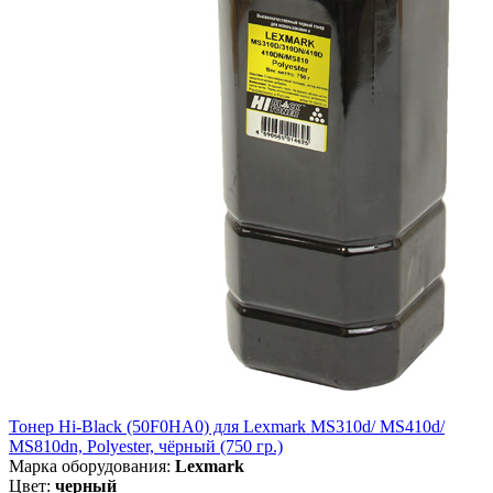
Тонер Hi-Black (50F0HA0) для Lexmark MS310d/ MS410d/
MS810dn, Polyester, чёрный (750 гр.)
Марка оборудования:
Lexmark
Цвет:
черный