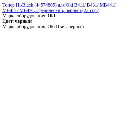
Тонер Hi-Black (44574805) для Oki B411/ B431/ MB441/
MB451/ MB491, сферический, чёрный (235 гр.)
Марка оборудования:
Oki
Цвет:
черный
Марка оборудования: Oki Цвет: черный