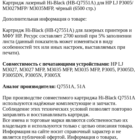
Картридж лазерный Hi-Black (HB-Q7551A) для HP LJ P3005/
M3027MFP/ M3035MFP, чёрный (6500 стр.)
Дополнительная информация о товаре:
Картридж Hi-Black (HB-Q7551A) для лазерных принтеров и
МФУ HP. Ресурс составляет 2700 копий при 5% заполнении
листа (данный показатель может изменяться в виду
особенностей тех или иных настроек, выставляемых при
печати).
Совместимость с печатающими устройствами:
HP LJ
M3027, M3027 MFP, M3035 MFP, M3035 MFP, P3005, P3005D,
P3005DN, P3005N, P3005X
Аналог производителя:
Q7551A, 51A
При производстве совместимого картриджа Hi-Black Q7551A
используются надёжные комплектующие и запчасти.
Соблюдение этих технических условий позволяет повторно
заправлять и восстанавливать картридж.
Все имена и торговые марки являются собственностью их
владельцев и используются только с целью описания товара.
Информация на сайте носит справочный характер и не
является публичной офертой. Информация о товарах,