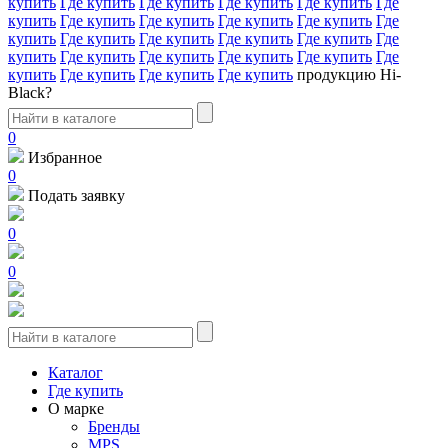
купить
Где купить
Где купить
Где купить
Где купить
Где
купить
Где купить
Где купить
Где купить
Где купить
Где
купить
Где купить
Где купить
Где купить
Где купить
Где
купить
Где купить
Где купить
Где купить
Где купить
Где
купить
Где купить
Где купить
Где купить
продукцию Hi-
Black?
0
Избранное
0
Подать заявку
0
0
Каталог
Где купить
О марке
Бренды
MPS