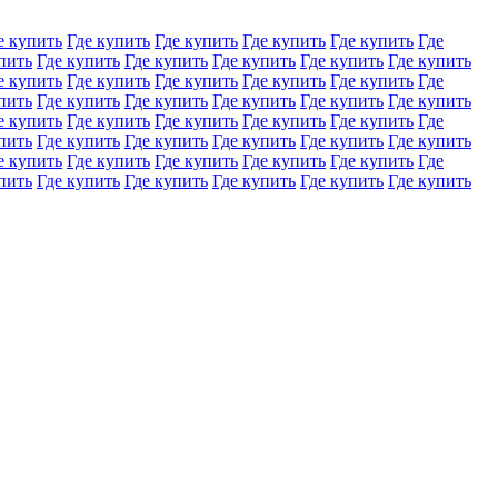
е купить
Где купить
Где купить
Где купить
Где купить
Где
пить
Где купить
Где купить
Где купить
Где купить
Где купить
е купить
Где купить
Где купить
Где купить
Где купить
Где
пить
Где купить
Где купить
Где купить
Где купить
Где купить
е купить
Где купить
Где купить
Где купить
Где купить
Где
пить
Где купить
Где купить
Где купить
Где купить
Где купить
е купить
Где купить
Где купить
Где купить
Где купить
Где
пить
Где купить
Где купить
Где купить
Где купить
Где купить