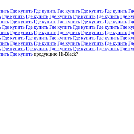
пить
Где купить
Где купить
Где купить
Где купить
Где купить
Гд
ь
Где купить
Где купить
Где купить
Где купить
Где купить
Где ку
пить
Где купить
Где купить
Где купить
Где купить
Где купить
Гд
ь
Где купить
Где купить
Где купить
Где купить
Где купить
Где ку
пить
Где купить
Где купить
Где купить
Где купить
Где купить
Гд
ь
Где купить
Где купить
Где купить
Где купить
Где купить
Где ку
пить
Где купить
Где купить
Где купить
Где купить
Где купить
Гд
ь
Где купить
Где купить
Где купить
Где купить
Где купить
Где ку
пить
Где купить
продукцию Hi-Black?