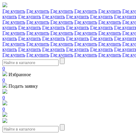
Где купить
Где купить
Где купить
Где купить
Где купить
Где ку
купить
Где купить
Где купить
Где купить
Где купить
Где купит
Где купить
Где купить
Где купить
Где купить
Где купить
Где ку
купить
Где купить
Где купить
Где купить
Где купить
Где купит
Где купить
Где купить
Где купить
Где купить
Где купить
Где ку
купить
Где купить
Где купить
Где купить
Где купить
Где купит
Где купить
Где купить
Где купить
Где купить
Где купить
Где ку
купить
Где купить
Где купить
Где купить
Где купить
Где купит
Где купить
Где купить
Где купить
Где купить
Где купить
Где ку
0
Избранное
0
Подать заявку
0
0