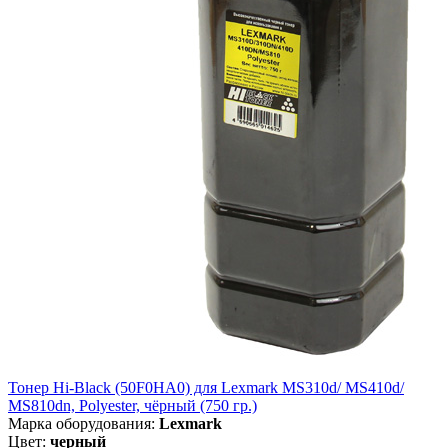
Тонер Hi-Black (50F0HA0) для Lexmark MS310d/ MS410d/
MS810dn, Polyester, чёрный (750 гр.)
Марка оборудования:
Lexmark
Цвет:
черный