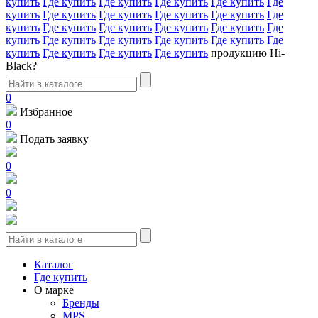
купить
Где купить
Где купить
Где купить
Где купить
Где
купить
Где купить
Где купить
Где купить
Где купить
Где
купить
Где купить
Где купить
Где купить
Где купить
Где
купить
Где купить
Где купить
Где купить
Где купить
Где
купить
Где купить
Где купить
Где купить
продукцию Hi-
Black?
0
Избранное
0
Подать заявку
0
0
Каталог
Где купить
О марке
Бренды
MPS