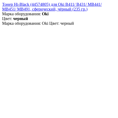
Тонер Hi-Black (44574805) для Oki B411/ B431/ MB441/
MB451/ MB491, сферический, чёрный (235 гр.)
Марка оборудования:
Oki
Цвет:
черный
Марка оборудования: Oki Цвет: черный