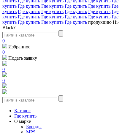
купить
Где купить
Где купить
Где купить
Где купить
Где
купить
Где купить
Где купить
Где купить
Где купить
Где
купить
Где купить
Где купить
Где купить
Где купить
Где
купить
Где купить
Где купить
Где купить
Где купить
Где
купить
Где купить
Где купить
Где купить
продукцию Hi-
Black?
0
Избранное
0
Подать заявку
0
0
Каталог
Где купить
О марке
Бренды
MPS