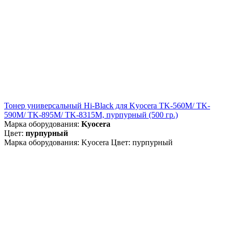
Тонер универсальный Hi-Black для Kyocera TK-560M/ TK-
590M/ TK-895M/ TK-8315M, пурпурный (500 гр.)
Марка оборудования:
Kyocera
Цвет:
пурпурный
Марка оборудования: Kyocera Цвет: пурпурный