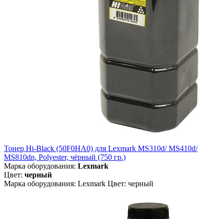
Тонер Hi-Black (50F0HA0) для Lexmark MS310d/ MS410d/
MS810dn, Polyester, чёрный (750 гр.)
Марка оборудования:
Lexmark
Цвет:
черный
Марка оборудования: Lexmark Цвет: черный