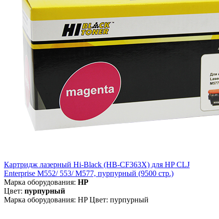
Картридж лазерный Hi-Black (HB-CF363X) для HP CLJ
Enterprise M552/ 553/ M577, пурпурный (9500 стр.)
Марка оборудования:
HP
Цвет:
пурпурный
Марка оборудования: HP Цвет: пурпурный