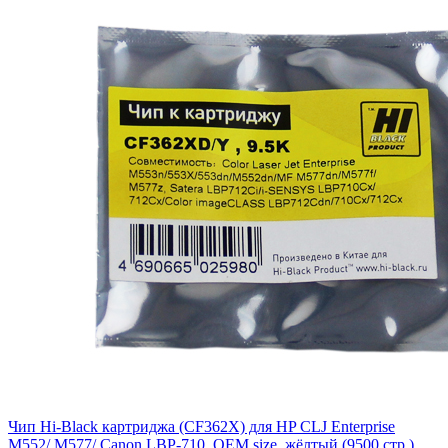
Чип Hi-Black картриджа (CF362X) для HP CLJ Enterprise
M552/ M577/ Canon LBP-710, OEM size, жёлтый (9500 стр.)