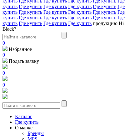
купить
Где купить
Где купить
Где купить
Где купить
Где
купить
Где купить
Где купить
Где купить
Где купить
Где
купить
Где купить
Где купить
Где купить
Где купить
Где
купить
Где купить
Где купить
Где купить
Где купить
Где
купить
Где купить
Где купить
Где купить
продукцию Hi-
Black?
0
Избранное
0
Подать заявку
0
0
Каталог
Где купить
О марке
Бренды
MPS