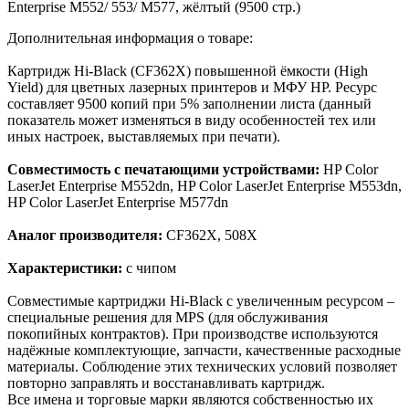
Enterprise M552/ 553/ M577, жёлтый (9500 стр.)
Дополнительная информация о товаре:
Картридж Hi-Black (CF362X) повышенной ёмкости (High
Yield) для цветных лазерных принтеров и МФУ HP. Ресурс
составляет 9500 копий при 5% заполнении листа (данный
показатель может изменяться в виду особенностей тех или
иных настроек, выставляемых при печати).
Совместимость с печатающими устройствами:
HP Color
LaserJet Enterprise M552dn, HP Color LaserJet Enterprise M553dn,
HP Color LaserJet Enterprise M577dn
Аналог производителя:
CF362X, 508X
Характеристики:
с чипом
Cовместимые картриджи Hi-Black с увеличенным ресурсом –
специальные решения для MPS (для обслуживания
покопийных контрактов). При производстве используются
надёжные комплектующие, запчасти, качественные расходные
материалы. Соблюдение этих технических условий позволяет
повторно заправлять и восстанавливать картридж.
Все имена и торговые марки являются собственностью их