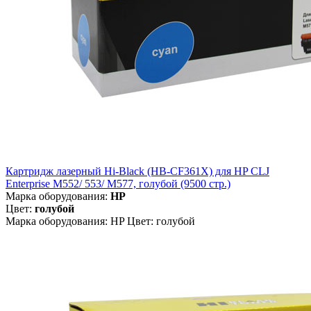
Картридж лазерный Hi-Black (HB-CF361X) для HP CLJ
Enterprise M552/ 553/ M577, голубой (9500 стр.)
Марка оборудования:
HP
Цвет:
голубой
Марка оборудования: HP Цвет: голубой