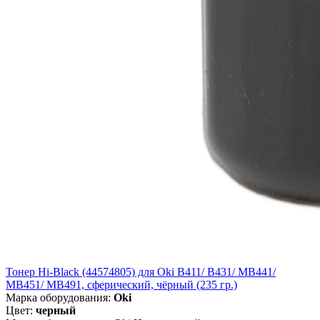
Тонер Hi-Black (44574805) для Oki B411/ B431/ MB441/
MB451/ MB491, сферический, чёрный (235 гр.)
Марка оборудования:
Oki
Цвет:
черный