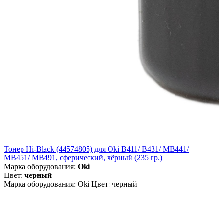
Тонер Hi-Black (44574805) для Oki B411/ B431/ MB441/
MB451/ MB491, сферический, чёрный (235 гр.)
Марка оборудования:
Oki
Цвет:
черный
Марка оборудования: Oki Цвет: черный