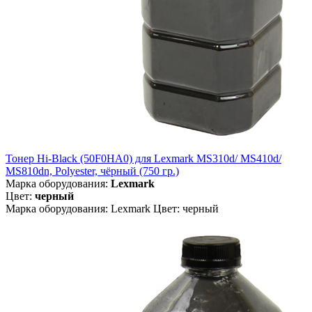
Тонер Hi-Black (50F0HA0) для Lexmark MS310d/ MS410d/
MS810dn, Polyester, чёрный (750 гр.)
Марка оборудования:
Lexmark
Цвет:
черный
Марка оборудования: Lexmark Цвет: черный