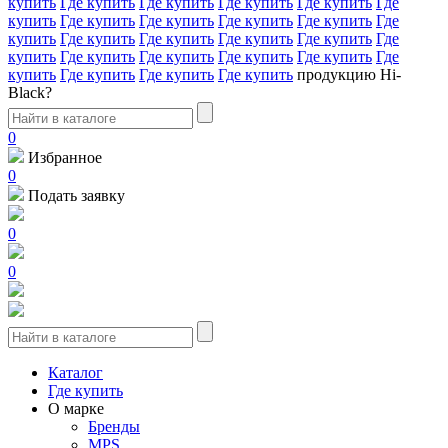
купить
Где купить
Где купить
Где купить
Где купить
Где
купить
Где купить
Где купить
Где купить
Где купить
Где
купить
Где купить
Где купить
Где купить
Где купить
Где
купить
Где купить
Где купить
Где купить
Где купить
Где
купить
Где купить
Где купить
Где купить
продукцию Hi-
Black?
0
Избранное
0
Подать заявку
0
0
Каталог
Где купить
О марке
Бренды
MPS