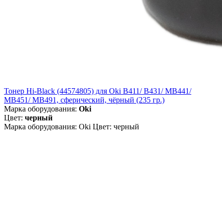
Тонер Hi-Black (44574805) для Oki B411/ B431/ MB441/
MB451/ MB491, сферический, чёрный (235 гр.)
Марка оборудования:
Oki
Цвет:
черный
Марка оборудования: Oki Цвет: черный