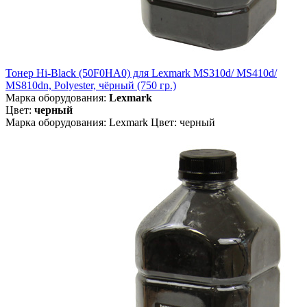
Тонер Hi-Black (50F0HA0) для Lexmark MS310d/ MS410d/
MS810dn, Polyester, чёрный (750 гр.)
Марка оборудования:
Lexmark
Цвет:
черный
Марка оборудования: Lexmark Цвет: черный