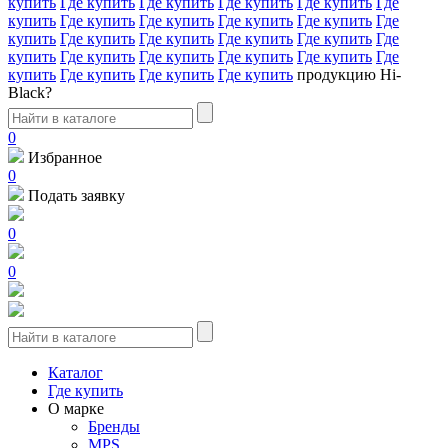
купить
Где купить
Где купить
Где купить
Где купить
Где
купить
Где купить
Где купить
Где купить
Где купить
Где
купить
Где купить
Где купить
Где купить
Где купить
Где
купить
Где купить
Где купить
Где купить
Где купить
Где
купить
Где купить
Где купить
Где купить
продукцию Hi-
Black?
0
Избранное
0
Подать заявку
0
0
Каталог
Где купить
О марке
Бренды
MPS