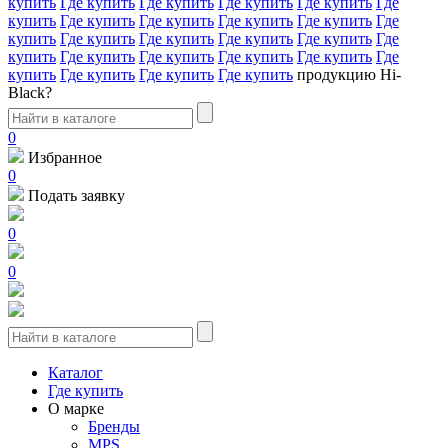
купить
Где купить
Где купить
Где купить
Где купить
Где
купить
Где купить
Где купить
Где купить
Где купить
Где
купить
Где купить
Где купить
Где купить
Где купить
Где
купить
Где купить
Где купить
Где купить
Где купить
Где
купить
Где купить
Где купить
Где купить
продукцию Hi-
Black?
0
Избранное
0
Подать заявку
0
0
Каталог
Где купить
О марке
Бренды
MPS