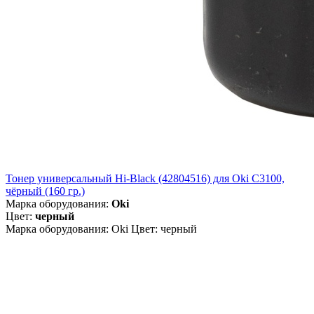
Тонер универсальный Hi-Black (42804516) для Oki С3100,
чёрный (160 гр.)
Марка оборудования:
Oki
Цвет:
черный
Марка оборудования: Oki Цвет: черный