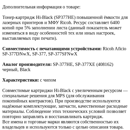
Дополнительная информация о товаре:
Тонер-картридж Hi-Black (SP377HE) повышенной ёмкости для
лазерных принтеров и МФУ Ricoh. Ресурс составляет 6400
копий при 5% заполнении листа (данный показатель может
изменяться в виду особенностей тех или иных настроек,
выставляемых при печати).
Совместимость с печатающими устройствами:
Ricoh Aficio
SP-377DNwX, SP-377, SP-377SFNwX
Аналог производителя:
SP-377HE, SP-377XE (408162)
черный, Black
Характеристики:
с чипом
Cовместимые картриджи Hi-Black с увеличенным ресурсом —
специальные решения для MPS (для обслуживания
покопийных контрактов). При производстве используются
надёжные комплектующие, запчасти, качественные расходные
материалы. Соблюдение этих технических условий позволяет
повторно заправлять и восстанавливать картридж.
Все имена и торговые марки являются собственностью их
владельцев и используются только с целью описания товара.