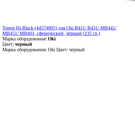
Тонер Hi-Black (44574805) для Oki B411/ B431/ MB441/
MB451/ MB491, сферический, чёрный (235 гр.)
Марка оборудования:
Oki
Цвет:
черный
Марка оборудования: Oki Цвет: черный