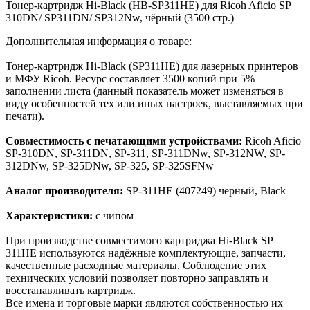
Тонер-картридж Hi-Black (HB-SP311HE) для Ricoh Aficio SP
310DN/ SP311DN/ SP312Nw, чёрный (3500 стр.)
Дополнительная информация о товаре:
Тонер-картридж Hi-Black (SP311HE) для лазерных принтеров
и МФУ Ricoh. Ресурс составляет 3500 копий при 5%
заполнении листа (данный показатель может изменяться в
виду особенностей тех или иных настроек, выставляемых при
печати).
Совместимость с печатающими устройствами:
Ricoh Aficio
SP-310DN, SP-311DN, SP-311, SP-311DNw, SP-312NW, SP-
312DNw, SP-325DNw, SP-325, SP-325SFNw
Аналог производителя:
SP-311HE (407249) черный, Black
Характеристики:
с чипом
При производстве совместимого картриджа Hi-Black SP
311HE используются надёжные комплектующие, запчасти,
качественные расходные материалы. Соблюдение этих
технических условий позволяет повторно заправлять и
восстанавливать картридж.
Все имена и торговые марки являются собственностью их