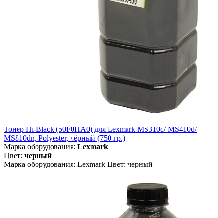
Тонер Hi-Black (50F0HA0) для Lexmark MS310d/ MS410d/
MS810dn, Polyester, чёрный (750 гр.)
Марка оборудования:
Lexmark
Цвет:
черный
Марка оборудования: Lexmark Цвет: черный