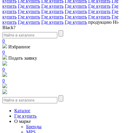
купить
Где купить
Где купить
Где купить
Где купить
Где
купить
Где купить
Где купить
Где купить
Где купить
Где
купить
Где купить
Где купить
Где купить
Где купить
Где
купить
Где купить
Где купить
Где купить
Где купить
Где
купить
Где купить
Где купить
Где купить
продукцию Hi-
Black?
0
Избранное
0
Подать заявку
0
0
Каталог
Где купить
О марке
Бренды
MPS