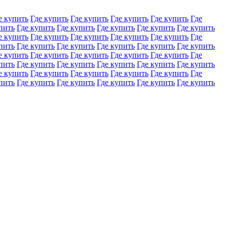
е купить
Где купить
Где купить
Где купить
Где купить
Где
пить
Где купить
Где купить
Где купить
Где купить
Где купить
е купить
Где купить
Где купить
Где купить
Где купить
Где
пить
Где купить
Где купить
Где купить
Где купить
Где купить
е купить
Где купить
Где купить
Где купить
Где купить
Где
пить
Где купить
Где купить
Где купить
Где купить
Где купить
е купить
Где купить
Где купить
Где купить
Где купить
Где
пить
Где купить
Где купить
Где купить
Где купить
Где купить