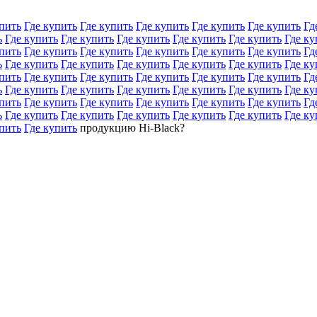
пить
Где купить
Где купить
Где купить
Где купить
Где купить
Гд
ь
Где купить
Где купить
Где купить
Где купить
Где купить
Где ку
пить
Где купить
Где купить
Где купить
Где купить
Где купить
Гд
ь
Где купить
Где купить
Где купить
Где купить
Где купить
Где ку
пить
Где купить
Где купить
Где купить
Где купить
Где купить
Гд
ь
Где купить
Где купить
Где купить
Где купить
Где купить
Где ку
пить
Где купить
Где купить
Где купить
Где купить
Где купить
Гд
ь
Где купить
Где купить
Где купить
Где купить
Где купить
Где ку
пить
Где купить
продукцию Hi-Black?