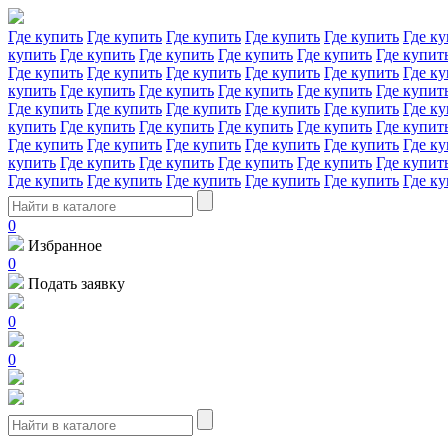
Где купить
Где купить
Где купить
Где купить
Где купить
Где ку
купить
Где купить
Где купить
Где купить
Где купить
Где купит
Где купить
Где купить
Где купить
Где купить
Где купить
Где ку
купить
Где купить
Где купить
Где купить
Где купить
Где купит
Где купить
Где купить
Где купить
Где купить
Где купить
Где ку
купить
Где купить
Где купить
Где купить
Где купить
Где купит
Где купить
Где купить
Где купить
Где купить
Где купить
Где ку
купить
Где купить
Где купить
Где купить
Где купить
Где купит
Где купить
Где купить
Где купить
Где купить
Где купить
Где ку
0
Избранное
0
Подать заявку
0
0