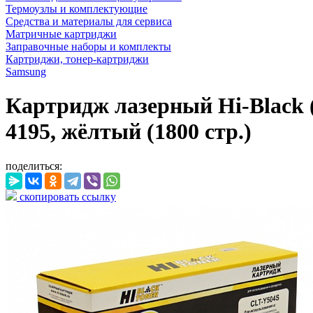
Термоузлы и комплектующие
Средства и материалы для сервиса
Матричные картриджи
Заправочные наборы и комплекты
Картриджи, тонер-картриджи
Samsung
Картридж лазерный Hi-Black 
4195, жёлтый (1800 стр.)
поделиться:
скопировать ссылку