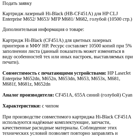
Подать заявку
Картридж лазерный Hi-Black (HB-CF451A) для HP CLJ
Enterprise M652/ M653/ MFP M681/ M682, голубой (10500 стр.)
Дополнительная информация о товаре:
Картридж Hi-Black (CF451A) для цветных лазерных
принтеров и МФУ HP. Ресурс составляет 10500 копий при 5%
заполнении листа (данный показатель может изменяться в
виду особенностей тех или иных настроек, выставляемых при
печати).
Совместимость с печатающими устройствами:
HP LaserJet
Enterprise M652dn, M652n, M653dn, M653, M653x, M681,
M681f, M681z, M652dn
Аналог производителя:
CF451A, 655A синий (голубой) Cyan
Характеристики:
с чипом
При производстве совместимого картриджа Hi-Black CF451A
используются надёжные комплектующие, запчасти,
качественные расходные материалы. Соблюдение этих
технических условий позволяет повторно заправлять и