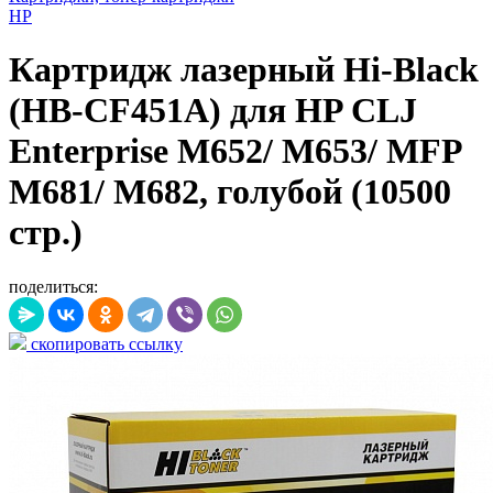
HP
Картридж лазерный Hi-Black
(HB-CF451A) для HP CLJ
Enterprise M652/ M653/ MFP
M681/ M682, голубой (10500
стр.)
поделиться:
скопировать ссылку