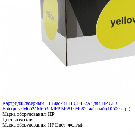
Картридж лазерный Hi-Black (HB-CF452A) для HP CLJ
Enterprise M652/ M653/ MFP M681/ M682, жёлтый (10500 стр.)
Марка оборудования:
HP
Цвет:
желтый
Марка оборудования: HP Цвет: желтый