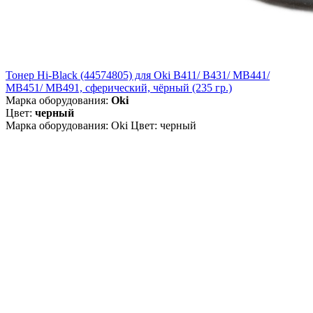
Тонер Hi-Black (44574805) для Oki B411/ B431/ MB441/
MB451/ MB491, сферический, чёрный (235 гр.)
Марка оборудования:
Oki
Цвет:
черный
Марка оборудования: Oki Цвет: черный