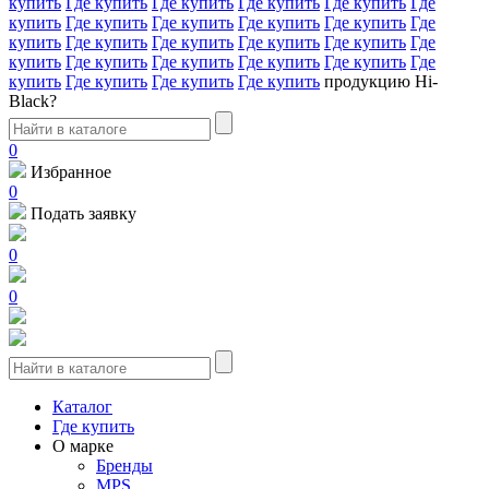
купить
Где купить
Где купить
Где купить
Где купить
Где
купить
Где купить
Где купить
Где купить
Где купить
Где
купить
Где купить
Где купить
Где купить
Где купить
Где
купить
Где купить
Где купить
Где купить
Где купить
Где
купить
Где купить
Где купить
Где купить
продукцию Hi-
Black?
0
Избранное
0
Подать заявку
0
0
Каталог
Где купить
О марке
Бренды
MPS