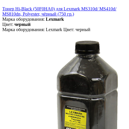
Тонер Hi-Black (50F0HA0) для Lexmark MS310d/ MS410d/
MS810dn, Polyester, чёрный (750 гр.)
Марка оборудования:
Lexmark
Цвет:
черный
Марка оборудования: Lexmark Цвет: черный