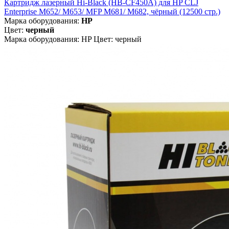
Картридж лазерный Hi-Black (HB-CF450A) для HP CLJ
Enterprise M652/ M653/ MFP M681/ M682, чёрный (12500 стр.)
Марка оборудования:
HP
Цвет:
черный
Марка оборудования: HP Цвет: черный