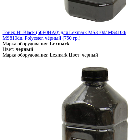
Тонер Hi-Black (50F0HA0) для Lexmark MS310d/ MS410d/
MS810dn, Polyester, чёрный (750 гр.)
Марка оборудования:
Lexmark
Цвет:
черный
Марка оборудования: Lexmark Цвет: черный