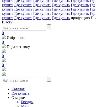
купить
Где купить
Где купить
Где купить
Где купить
Где
купить
Где купить
Где купить
Где купить
Где купить
Где
купить
Где купить
Где купить
Где купить
Где купить
Где
купить
Где купить
Где купить
Где купить
Где купить
Где
купить
Где купить
Где купить
Где купить
продукцию Hi-
Black?
0
Избранное
0
Подать заявку
0
0
Каталог
Где купить
О марке
Бренды
MPS