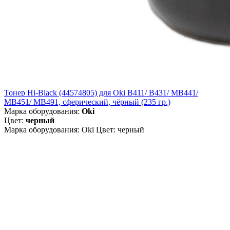
Тонер Hi-Black (44574805) для Oki B411/ B431/ MB441/
MB451/ MB491, сферический, чёрный (235 гр.)
Марка оборудования:
Oki
Цвет:
черный
Марка оборудования: Oki Цвет: черный