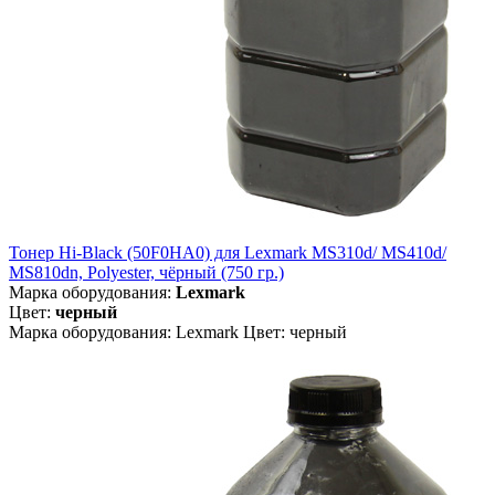
Тонер Hi-Black (50F0HA0) для Lexmark MS310d/ MS410d/
MS810dn, Polyester, чёрный (750 гр.)
Марка оборудования:
Lexmark
Цвет:
черный
Марка оборудования: Lexmark Цвет: черный