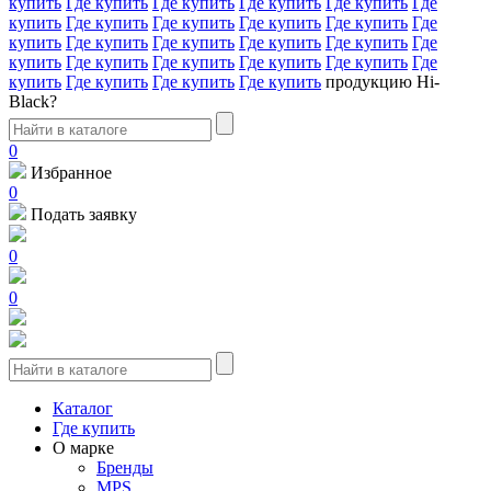
купить
Где купить
Где купить
Где купить
Где купить
Где
купить
Где купить
Где купить
Где купить
Где купить
Где
купить
Где купить
Где купить
Где купить
Где купить
Где
купить
Где купить
Где купить
Где купить
Где купить
Где
купить
Где купить
Где купить
Где купить
продукцию Hi-
Black?
0
Избранное
0
Подать заявку
0
0
Каталог
Где купить
О марке
Бренды
MPS