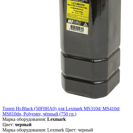
Тонер Hi-Black (50F0HA0) для Lexmark MS310d/ MS410d/
MS810dn, Polyester, чёрный (750 гр.)
Марка оборудования:
Lexmark
Цвет:
черный
Марка оборудования: Lexmark Цвет: черный