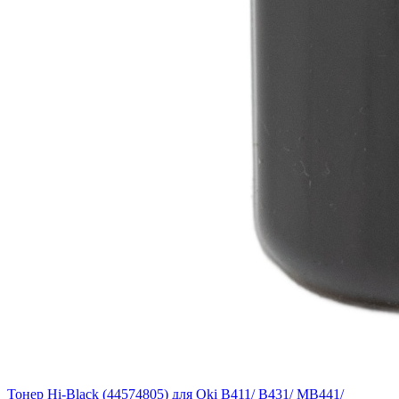
Тонер Hi-Black (44574805) для Oki B411/ B431/ MB441/