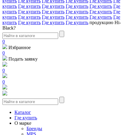
купить
Где купить
Где купить
Где купить
Где купить
Где
купить
Где купить
Где купить
Где купить
Где купить
Где
купить
Где купить
Где купить
Где купить
Где купить
Где
купить
Где купить
Где купить
Где купить
Где купить
Где
купить
Где купить
Где купить
Где купить
продукцию Hi-
Black?
0
Избранное
0
Подать заявку
0
0
Каталог
Где купить
О марке
Бренды
MPS