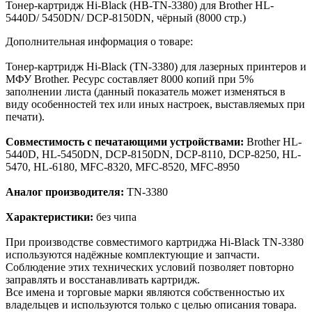
Тонер-картридж Hi-Black (HB-TN-3380) для Brother HL-
5440D/ 5450DN/ DCP-8150DN, чёрный (8000 стр.)
Дополнительная информация о товаре:
Тонер-картридж Hi-Black (TN-3380) для лазерных принтеров и
МФУ Brother. Ресурс составляет 8000 копий при 5%
заполнении листа (данный показатель может изменяться в
виду особенностей тех или иных настроек, выставляемых при
печати).
Совместимость с печатающими устройствами:
Brother HL-
5440D, HL-5450DN, DCP-8150DN, DCP-8110, DCP-8250, HL-
5470, HL-6180, MFC-8320, MFC-8520, MFC-8950
Аналог производителя:
TN-3380
Характеристики:
без чипа
При производстве совместимого картриджа Hi-Black TN-3380
используются надёжные комплектующие и запчасти.
Соблюдение этих технических условий позволяет повторно
заправлять и восстанавливать картридж.
Все имена и торговые марки являются собственностью их
владельцев и используются только с целью описания товара.