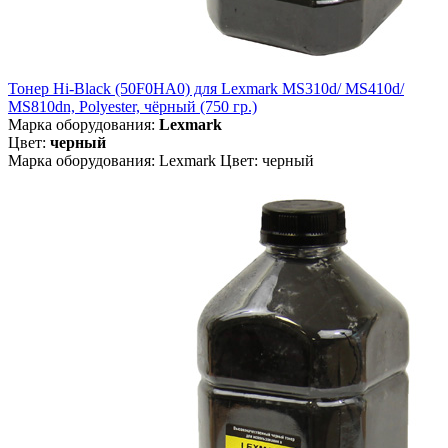
Тонер Hi-Black (50F0HA0) для Lexmark MS310d/ MS410d/
MS810dn, Polyester, чёрный (750 гр.)
Марка оборудования:
Lexmark
Цвет:
черный
Марка оборудования: Lexmark Цвет: черный