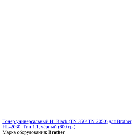
Тонер универсальный Hi-Black (TN-350/ TN-2050) для Brother
HL-2030, Тип 1.1, чёрный (600 гр.)
Марка оборудования:
Brother