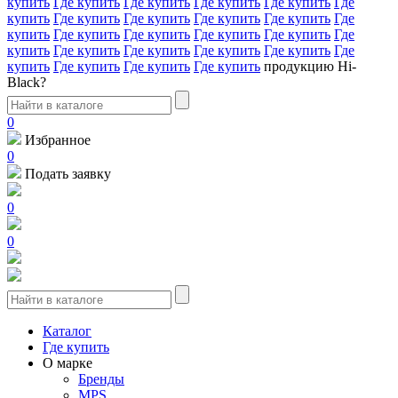
купить
Где купить
Где купить
Где купить
Где купить
Где
купить
Где купить
Где купить
Где купить
Где купить
Где
купить
Где купить
Где купить
Где купить
Где купить
Где
купить
Где купить
Где купить
Где купить
Где купить
Где
купить
Где купить
Где купить
Где купить
продукцию Hi-
Black?
0
Избранное
0
Подать заявку
0
0
Каталог
Где купить
О марке
Бренды
MPS