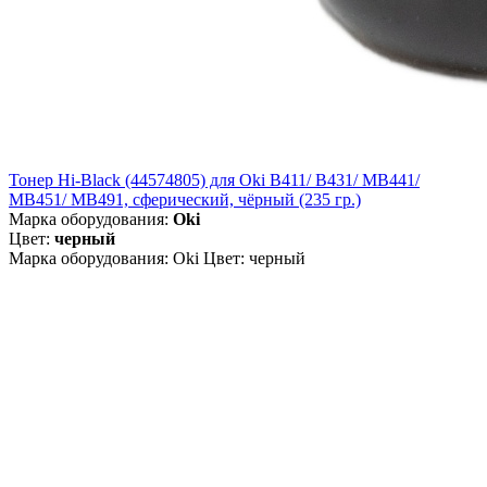
Тонер Hi-Black (44574805) для Oki B411/ B431/ MB441/
MB451/ MB491, сферический, чёрный (235 гр.)
Марка оборудования:
Oki
Цвет:
черный
Марка оборудования: Oki Цвет: черный