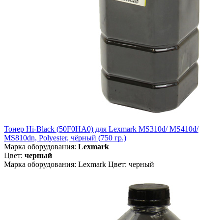
Тонер Hi-Black (50F0HA0) для Lexmark MS310d/ MS410d/
MS810dn, Polyester, чёрный (750 гр.)
Марка оборудования:
Lexmark
Цвет:
черный
Марка оборудования: Lexmark Цвет: черный