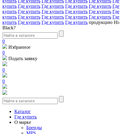
купить
Где купить
Где купить
Где купить
Где купить
Где
купить
Где купить
Где купить
Где купить
Где купить
Где
купить
Где купить
Где купить
Где купить
Где купить
Где
купить
Где купить
Где купить
Где купить
Где купить
Где
купить
Где купить
Где купить
Где купить
продукцию Hi-
Black?
0
Избранное
0
Подать заявку
0
0
Каталог
Где купить
О марке
Бренды
MPS