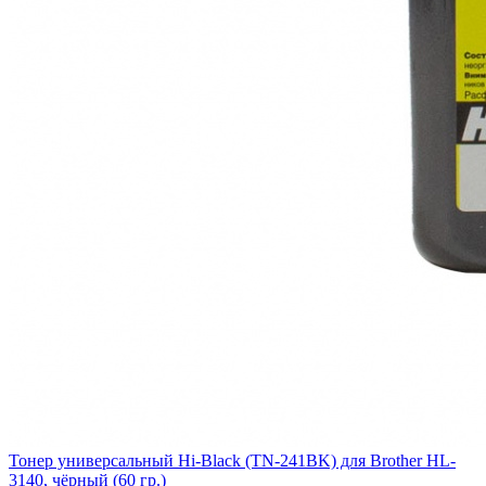
Тонер универсальный Hi-Black (TN-241BK) для Brother HL-
3140, чёрный (60 гр.)