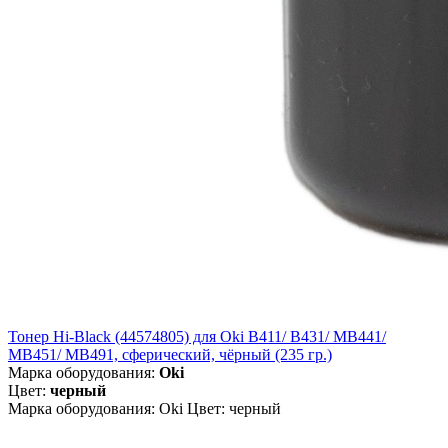
Тонер Hi-Black (44574805) для Oki B411/ B431/ MB441/
MB451/ MB491, сферический, чёрный (235 гр.)
Марка оборудования:
Oki
Цвет:
черный
Марка оборудования: Oki Цвет: черный