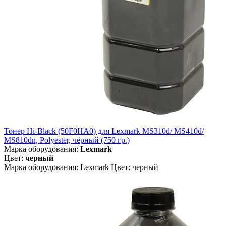
Тонер Hi-Black (50F0HA0) для Lexmark MS310d/ MS410d/
MS810dn, Polyester, чёрный (750 гр.)
Марка оборудования:
Lexmark
Цвет:
черный
Марка оборудования: Lexmark Цвет: черный