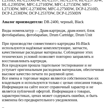
L2310D, HL-L2350DW, HL-L2357, HL-L2370, HL-L2375DW,
HL-L2395DW, MFC-L2710DW, MFC-L2715DW, MFC-
L2713DW, MFC-L2730DW, MFC-L2750DW, DCP-L2510D,
DCP-L2530DW, DCP-L2537DW, DCP-L2550DN
Аналог производителя:
DR-2400, черный, Black
Виды номенклатур — Драм-картридж, драм-юнит, блок
фотобарабана, фотобарабан, Drum Cartridge, Drum Unit
При производстве совместимого картриджа Hi-Black
используются надёжные комплектующие, запчасти,
качественные расходные материалы. Соблюдение этих
технических условий позволяет повторно заправлять и
восстанавливать картридж.
Вся продукция прошла тщательное тестирование и не
уступает оригинальным расходным материалам, обеспечивая
высокое качество печати по разумной цене.
Все имена и торговые марки являются собственностью их
владельцев и используются только с целью описания товара.
Информация на сайте носит справочный характер и не
является публичной офертой. Информация о товарах,
характеристиках, ценах может содержать ошибки, и быть
изменена без предварительного уведомления.