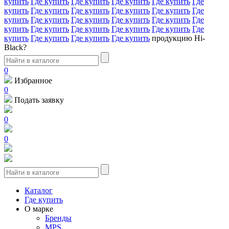
купить
Где купить
Где купить
Где купить
Где купить
Где
купить
Где купить
Где купить
Где купить
Где купить
Где
купить
Где купить
Где купить
Где купить
Где купить
Где
купить
Где купить
Где купить
Где купить
Где купить
Где
купить
Где купить
Где купить
Где купить
продукцию Hi-
Black?
0
Избранное
0
Подать заявку
0
0
Каталог
Где купить
О марке
Бренды
MPS