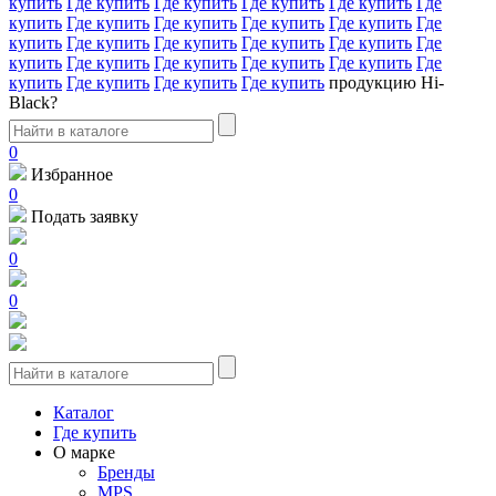
купить
Где купить
Где купить
Где купить
Где купить
Где
купить
Где купить
Где купить
Где купить
Где купить
Где
купить
Где купить
Где купить
Где купить
Где купить
Где
купить
Где купить
Где купить
Где купить
Где купить
Где
купить
Где купить
Где купить
Где купить
продукцию Hi-
Black?
0
Избранное
0
Подать заявку
0
0
Каталог
Где купить
О марке
Бренды
MPS