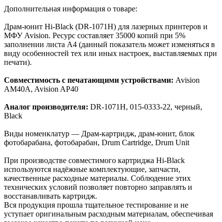
Дополнительная информация о товаре:
Драм-юнит Hi-Black (DR-1071H) для лазерных принтеров и
МФУ Avision. Ресурс составляет 35000 копий при 5%
заполнении листа A4 (данный показатель может изменяться в
виду особенностей тех или иных настроек, выставляемых при
печати).
Совместимость с печатающими устройствами:
Avision
AM40A, Avision AP40
Аналог производителя:
DR-1071H, 015-0333-22, черный,
Black
Виды номенклатур — Драм-картридж, драм-юнит, блок
фотобарабана, фотобарабан, Drum Cartridge, Drum Unit
При производстве совместимого картриджа Hi-Black
используются надёжные комплектующие, запчасти,
качественные расходные материалы. Соблюдение этих
технических условий позволяет повторно заправлять и
восстанавливать картридж.
Вся продукция прошла тщательное тестирование и не
уступает оригинальным расходным материалам, обеспечивая