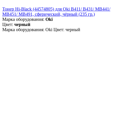
Тонер Hi-Black (44574805) для Oki B411/ B431/ MB441/
MB451/ MB491, сферический, чёрный (235 гр.)
Марка оборудования:
Oki
Цвет:
черный
Марка оборудования: Oki Цвет: черный