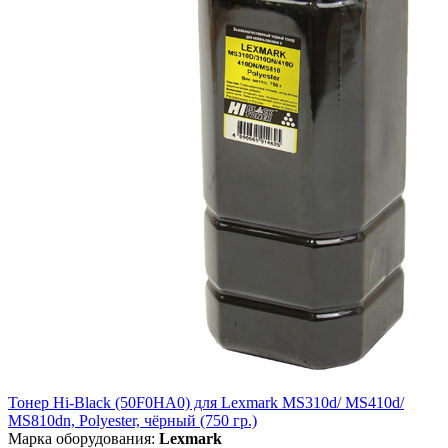
Тонер Hi-Black (50F0HA0) для Lexmark MS310d/ MS410d/
MS810dn, Polyester, чёрный (750 гр.)
Марка оборудования:
Lexmark