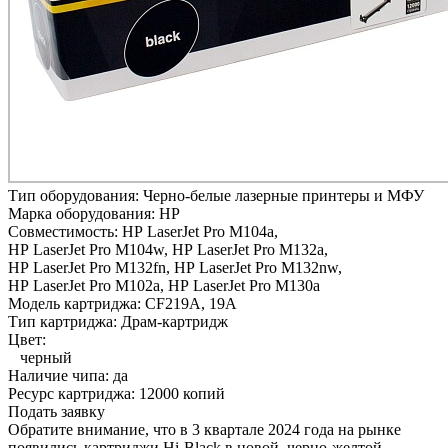
Тип оборудования:
Черно-белые лазерные принтеры и МФУ
Марка оборудования:
HP
Совместимость:
HP LaserJet Pro M104a,
HP LaserJet Pro M104w,
HP LaserJet Pro M132a,
HP LaserJet Pro M132fn,
HP LaserJet Pro M132nw,
HP LaserJet Pro M102a,
HP LaserJet Pro M130a
Модель картриджа:
CF219A, 19A
Тип картриджа:
Драм-картридж
Цвет:
черный
Наличие чипа:
да
Ресурс картриджа:
12000 копий
Подать заявку
Обратите внимание, что в 3 квартале 2024 года на рынке
появились картриджи Hi-Black в новой, черно-желтой