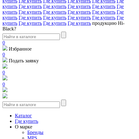
купить
Где купить
Где купить
Где купить
Где купить
Где
купить
Где купить
Где купить
Где купить
Где купить
Где
купить
Где купить
Где купить
Где купить
Где купить
Где
купить
Где купить
Где купить
Где купить
Где купить
Где
купить
Где купить
Где купить
Где купить
продукцию Hi-
Black?
0
Избранное
0
Подать заявку
0
0
Каталог
Где купить
О марке
Бренды
MPS