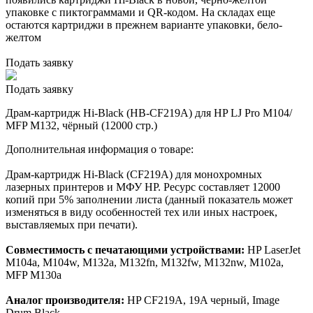
упаковке с пиктограммами и QR-кодом. На складах еще
остаются картриджи в прежнем варианте упаковки, бело-
желтом
Подать заявку
Подать заявку
Драм-картридж Hi-Black (HB-CF219A) для HP LJ Pro M104/
MFP M132, чёрный (12000 стр.)
Дополнительная информация о товаре:
Драм-картридж Hi-Black (CF219A) для монохромных
лазерных принтеров и МФУ HP. Ресурс составляет 12000
копий при 5% заполнении листа (данный показатель может
изменяться в виду особенностей тех или иных настроек,
выставляемых при печати).
Совместимость с печатающими устройствами:
HP LaserJet
M104a, M104w, M132a, M132fn, M132fw, M132nw, M102a,
MFP M130a
Аналог производителя:
HP CF219A, 19A черный, Image
Drum Black