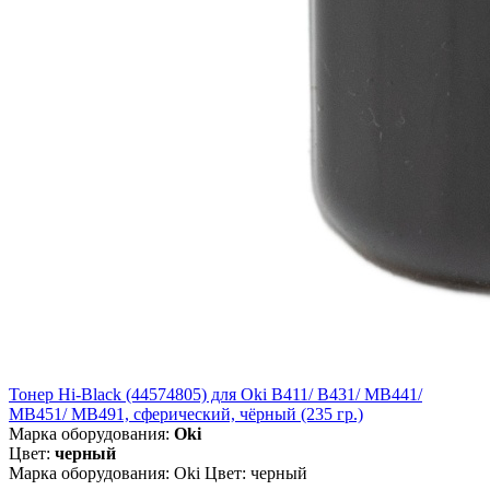
Тонер Hi-Black (44574805) для Oki B411/ B431/ MB441/
MB451/ MB491, сферический, чёрный (235 гр.)
Марка оборудования:
Oki
Цвет:
черный
Марка оборудования: Oki Цвет: черный