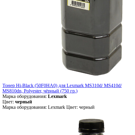
Тонер Hi-Black (50F0HA0) для Lexmark MS310d/ MS410d/
MS810dn, Polyester, чёрный (750 гр.)
Марка оборудования:
Lexmark
Цвет:
черный
Марка оборудования: Lexmark Цвет: черный