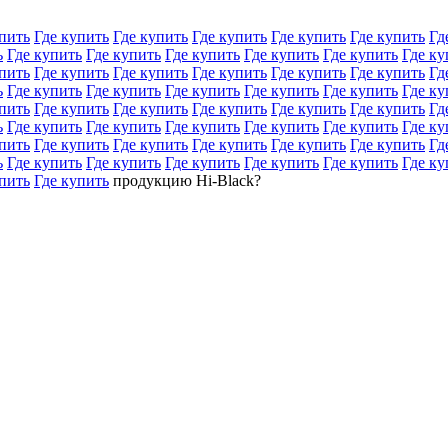
пить
Где купить
Где купить
Где купить
Где купить
Где купить
Гд
ь
Где купить
Где купить
Где купить
Где купить
Где купить
Где ку
пить
Где купить
Где купить
Где купить
Где купить
Где купить
Гд
ь
Где купить
Где купить
Где купить
Где купить
Где купить
Где ку
пить
Где купить
Где купить
Где купить
Где купить
Где купить
Гд
ь
Где купить
Где купить
Где купить
Где купить
Где купить
Где ку
пить
Где купить
Где купить
Где купить
Где купить
Где купить
Гд
ь
Где купить
Где купить
Где купить
Где купить
Где купить
Где ку
пить
Где купить
продукцию Hi-Black?