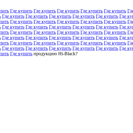
пить
Где купить
Где купить
Где купить
Где купить
Где купить
Гд
ь
Где купить
Где купить
Где купить
Где купить
Где купить
Где ку
пить
Где купить
Где купить
Где купить
Где купить
Где купить
Гд
ь
Где купить
Где купить
Где купить
Где купить
Где купить
Где ку
пить
Где купить
Где купить
Где купить
Где купить
Где купить
Гд
ь
Где купить
Где купить
Где купить
Где купить
Где купить
Где ку
пить
Где купить
Где купить
Где купить
Где купить
Где купить
Гд
ь
Где купить
Где купить
Где купить
Где купить
Где купить
Где ку
пить
Где купить
продукцию Hi-Black?