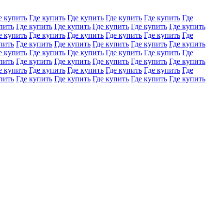
е купить
Где купить
Где купить
Где купить
Где купить
Где
пить
Где купить
Где купить
Где купить
Где купить
Где купить
е купить
Где купить
Где купить
Где купить
Где купить
Где
пить
Где купить
Где купить
Где купить
Где купить
Где купить
е купить
Где купить
Где купить
Где купить
Где купить
Где
пить
Где купить
Где купить
Где купить
Где купить
Где купить
е купить
Где купить
Где купить
Где купить
Где купить
Где
пить
Где купить
Где купить
Где купить
Где купить
Где купить