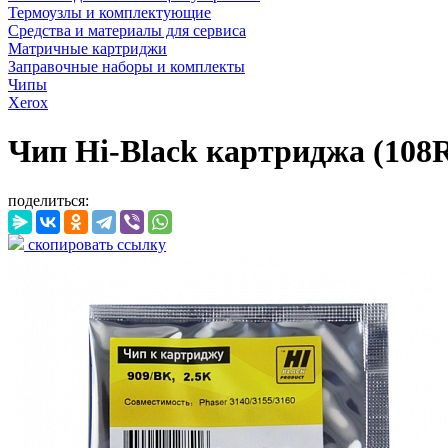
Термоузлы и комплектующие
Средства и материалы для сервиса
Матричные картриджи
Заправочные наборы и комплекты
Чипы
Xerox
Чип Hi-Black картриджа (108R0
поделиться:
скопировать ссылку