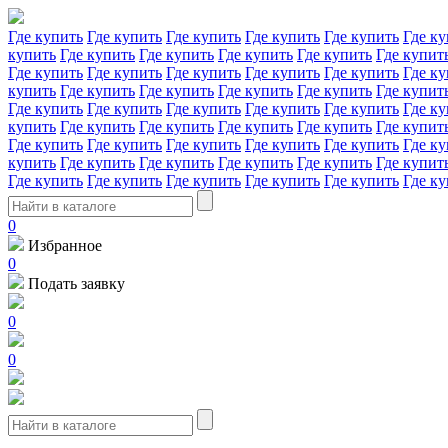
Где купить
Где купить
Где купить
Где купить
Где купить
Где ку
купить
Где купить
Где купить
Где купить
Где купить
Где купит
Где купить
Где купить
Где купить
Где купить
Где купить
Где ку
купить
Где купить
Где купить
Где купить
Где купить
Где купит
Где купить
Где купить
Где купить
Где купить
Где купить
Где ку
купить
Где купить
Где купить
Где купить
Где купить
Где купит
Где купить
Где купить
Где купить
Где купить
Где купить
Где ку
купить
Где купить
Где купить
Где купить
Где купить
Где купит
Где купить
Где купить
Где купить
Где купить
Где купить
Где ку
0
Избранное
0
Подать заявку
0
0