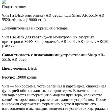
Подать заявку
Чип Hi-Black картриджа (AR-020LT) для Sharp AR-5516/ AR-
5520, чёрный (19000 стр.)
Дополнительная информация о товаре:
Чип Hi-Black для картриджей монохромных лазерных
принтеров и МФУ Sharp моделей: AR-020T, AR-020LT, AR020
(Black)
Совместимость с печатающими устройствами:
Sharp AR-
5516, AR-5520
Цвет:
черный, Black
Ресурс:
19000 копий
Чип — микросхема, установленная в картридже, снабжённая
функцией обмена данными с принтером. В память чипа
закладывается информация о модели принтера, количестве
копий, которое может распечатать данное устройство. Также
микрочип содержит информацию о дате и времени его
изготовления и активации, количестве установок картриджа в