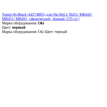
Тонер Hi-Black (44574805) для Oki B411/ B431/ MB441/
MB451/ MB491, сферический, чёрный (235 гр.)
Марка оборудования:
Oki
Цвет:
черный
Марка оборудования: Oki Цвет: черный