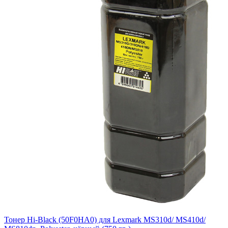
Тонер Hi-Black (50F0HA0) для Lexmark MS310d/ MS410d/