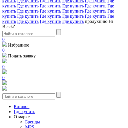
купить
Где купить
Где купить
Где купить
Где купить
Где
купить
Где купить
Где купить
Где купить
Где купить
Где
купить
Где купить
Где купить
Где купить
Где купить
Где
купить
Где купить
Где купить
Где купить
Где купить
Где
купить
Где купить
Где купить
Где купить
продукцию Hi-
Black?
0
Избранное
0
Подать заявку
0
0
Каталог
Где купить
О марке
Бренды
MPS