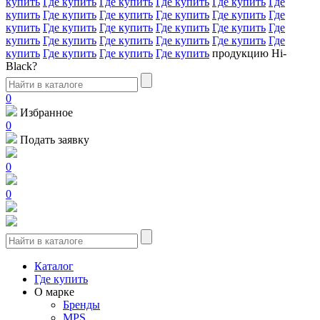
купить
Где купить
Где купить
Где купить
Где купить
Где
купить
Где купить
Где купить
Где купить
Где купить
Где
купить
Где купить
Где купить
Где купить
Где купить
Где
купить
Где купить
Где купить
Где купить
Где купить
Где
купить
Где купить
Где купить
Где купить
продукцию Hi-
Black?
0
Избранное
0
Подать заявку
0
0
Каталог
Где купить
О марке
Бренды
MPS