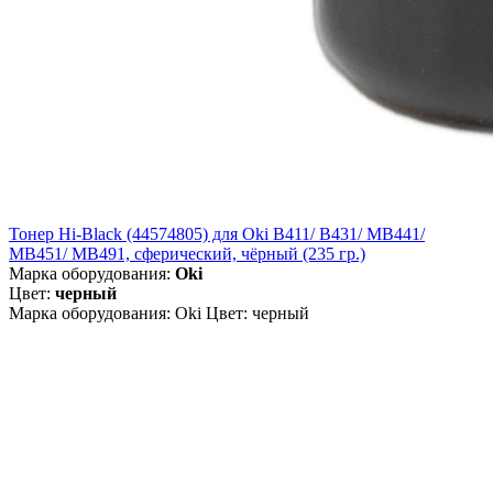
Тонер Hi-Black (44574805) для Oki B411/ B431/ MB441/
MB451/ MB491, сферический, чёрный (235 гр.)
Марка оборудования:
Oki
Цвет:
черный
Марка оборудования: Oki Цвет: черный