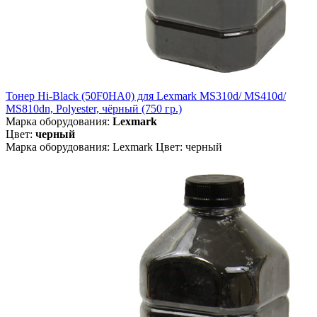
Тонер Hi-Black (50F0HA0) для Lexmark MS310d/ MS410d/
MS810dn, Polyester, чёрный (750 гр.)
Марка оборудования:
Lexmark
Цвет:
черный
Марка оборудования: Lexmark Цвет: черный