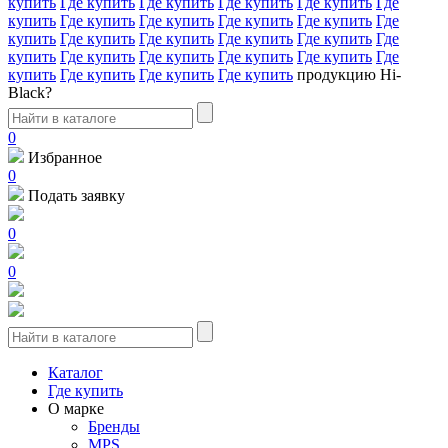
купить
Где купить
Где купить
Где купить
Где купить
Где
купить
Где купить
Где купить
Где купить
Где купить
Где
купить
Где купить
Где купить
Где купить
Где купить
Где
купить
Где купить
Где купить
Где купить
Где купить
Где
купить
Где купить
Где купить
Где купить
продукцию Hi-
Black?
0
Избранное
0
Подать заявку
0
0
Каталог
Где купить
О марке
Бренды
MPS